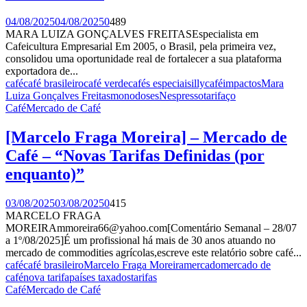
04/08/2025
04/08/2025
0
489
MARA LUIZA GONÇALVES FREITASEspecialista em
Cafeicultura Empresarial Em 2005, o Brasil, pela primeira vez,
consolidou uma oportunidade real de fortalecer a sua plataforma
exportadora de...
café
café brasileiro
café verde
cafés especiais
illycafé
impactos
Mara
Luiza Gonçalves Freitas
monodoses
Nespresso
tarifaço
Café
Mercado de Café
[Marcelo Fraga Moreira] – Mercado de
Café – “Novas Tarifas Definidas (por
enquanto)”
03/08/2025
03/08/2025
0
415
MARCELO FRAGA
MOREIRAmmoreira66@yahoo.com[Comentário Semanal – 28/07
a 1º/08/2025]É um profissional há mais de 30 anos atuando no
mercado de commodities agrícolas,escreve este relatório sobre café...
café
café brasileiro
Marcelo Fraga Moreira
mercado
mercado de
café
nova tarifa
países taxados
tarifas
Café
Mercado de Café