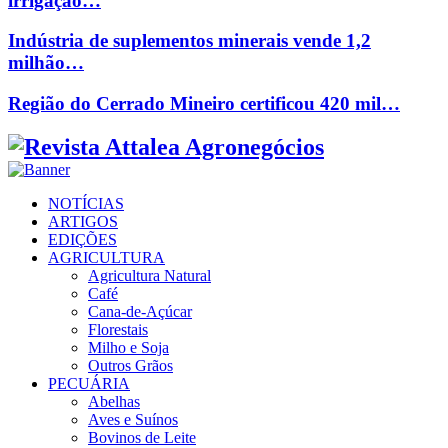
irrigação…
Indústria de suplementos minerais vende 1,2
milhão…
Região do Cerrado Mineiro certificou 420 mil…
Facebook
Twitter
Instagram
Linkedin
Youtube
Email
NOTÍCIAS
ARTIGOS
EDIÇÕES
AGRICULTURA
Agricultura Natural
Café
Cana-de-Açúcar
Florestais
Milho e Soja
Outros Grãos
PECUÁRIA
Abelhas
Aves e Suínos
Bovinos de Leite