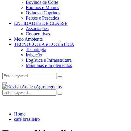
Bovinos de Corte
Equinos e Muares
Ovinos e Caprinos
Peixes e Pescados
ENTIDADES DE CLASSE
Associações
Cooperativas
Meio Ambiente
TECNOLOGIA e LOGÍSTICA
Tecnologia
Irrigação
Logística e Infraestrutura
Máquinas e Implementos
Search
Search
for:
Facebook
Twitter
Instagram
Linkedin
Youtube
Email
Primary
Menu
Search
Search
for:
Home
café brasileiro