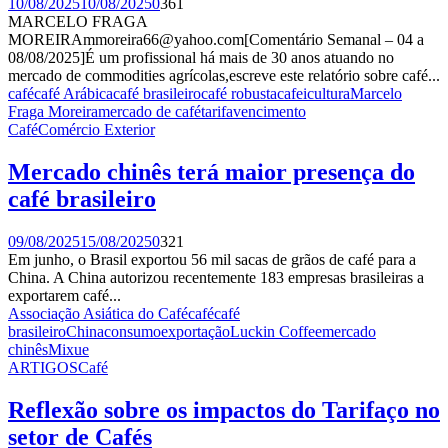
10/08/2025
10/08/2025
0
361
MARCELO FRAGA
MOREIRAmmoreira66@yahoo.com[Comentário Semanal – 04 a
08/08/2025]É um profissional há mais de 30 anos atuando no
mercado de commodities agrícolas,escreve este relatório sobre café...
café
café Arábica
café brasileiro
café robusta
cafeicultura
Marcelo
Fraga Moreira
mercado de café
tarifa
vencimento
Café
Comércio Exterior
Mercado chinês terá maior presença do
café brasileiro
09/08/2025
15/08/2025
0
321
Em junho, o Brasil exportou 56 mil sacas de grãos de café para a
China. A China autorizou recentemente 183 empresas brasileiras a
exportarem café...
Associação Asiática do Café
café
café
brasileiro
China
consumo
exportação
Luckin Coffee
mercado
chinês
Mixue
ARTIGOS
Café
Reflexão sobre os impactos do Tarifaço no
setor de Cafés