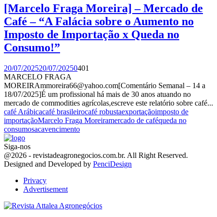
[Marcelo Fraga Moreira] – Mercado de
Café – “A Falácia sobre o Aumento no
Imposto de Importação x Queda no
Consumo!”
20/07/2025
20/07/2025
0
401
MARCELO FRAGA
MOREIRAmmoreira66@yahoo.com[Comentário Semanal – 14 a
18/07/2025]É um profissional há mais de 30 anos atuando no
mercado de commodities agrícolas,escreve este relatório sobre café...
café Arábica
café brasileiro
café robusta
exportação
imposto de
importação
Marcelo Fraga Moreira
mercado de café
queda no
consumo
saca
vencimento
Siga-nos
Facebook
Twitter
Instagram
Linkedin
Youtube
Email
@2026 - revistadeagronegocios.com.br. All Right Reserved.
Designed and Developed by
PenciDesign
Privacy
Advertisement
Facebook
Twitter
Instagram
Linkedin
Youtube
Email