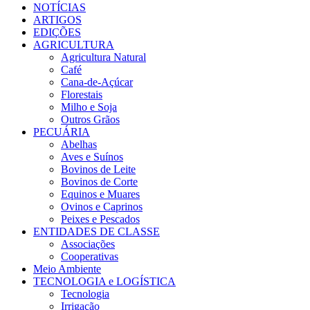
NOTÍCIAS
ARTIGOS
EDIÇÕES
AGRICULTURA
Agricultura Natural
Café
Cana-de-Açúcar
Florestais
Milho e Soja
Outros Grãos
PECUÁRIA
Abelhas
Aves e Suínos
Bovinos de Leite
Bovinos de Corte
Equinos e Muares
Ovinos e Caprinos
Peixes e Pescados
ENTIDADES DE CLASSE
Associações
Cooperativas
Meio Ambiente
TECNOLOGIA e LOGÍSTICA
Tecnologia
Irrigação