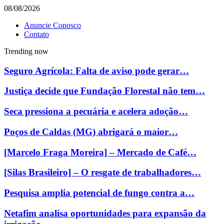
08/08/2026
Anuncie Conosco
Contato
Trending now
Seguro Agrícola: Falta de aviso pode gerar…
Justiça decide que Fundação Florestal não tem…
Seca pressiona a pecuária e acelera adoção…
Poços de Caldas (MG) abrigará o maior…
[Marcelo Fraga Moreira] – Mercado de Café…
[Silas Brasileiro] – O resgate de trabalhadores…
Pesquisa amplia potencial de fungo contra a…
Netafim analisa oportunidades para expansão da