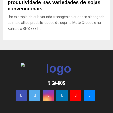
produtividade nas variedades de sojas
convencionais
Um exemplo de cultivar não transgênica que tem alcançado
as mais altas produtividades de soja no Mato Grosso e na
Bahia é a BRS 8381,...
SIGA-NOS