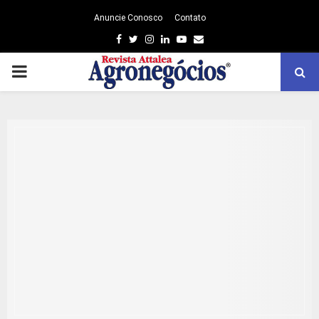
Anuncie Conosco
Contato
Facebook
Twitter
Instagram
Linkedin
Youtube
Email
PRIMARY
MENU