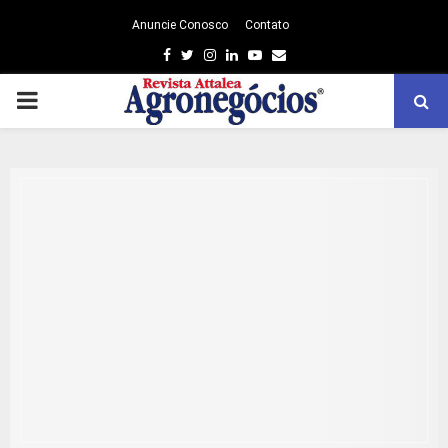
Anuncie Conosco
Contato
Facebook
Twitter
Instagram
Linkedin
Youtube
Email
PRIMARY
MENU