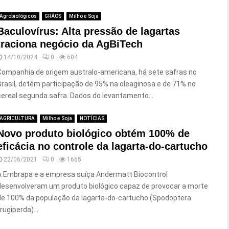
Agrobiológicos
GRÃOS
Milho e Soja
Baculovírus: Alta pressão de lagartas
traciona negócio da AgBiTech
14/10/2024
0
604
Companhia de origem australo-americana, há sete safras no
Brasil, detém participação de 95% na oleaginosa e de 71% no
cereal segunda safra. Dados do levantamento...
AGRICULTURA
Milho e Soja
NOTÍCIAS
Novo produto biológico obtém 100% de
eficácia no controle da lagarta-do-cartucho
22/06/2021
0
1665
A Embrapa e a empresa suíça Andermatt Biocontrol
desenvolveram um produto biológico capaz de provocar a morte
de 100% da população da lagarta-do-cartucho (Spodoptera
rugiperda)...