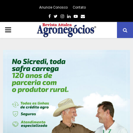
Anuncie Conosco
Contato
Facebook
Twitter
Instagram
Linkedin
Youtube
Email
PRIMARY
MENU