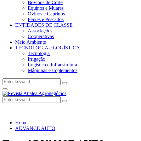
Bovinos de Corte
Equinos e Muares
Ovinos e Caprinos
Peixes e Pescados
ENTIDADES DE CLASSE
Associações
Cooperativas
Meio Ambiente
TECNOLOGIA e LOGÍSTICA
Tecnologia
Irrigação
Logística e Infraestrutura
Máquinas e Implementos
Search
Search
for:
Facebook
Twitter
Instagram
Linkedin
Youtube
Email
Primary
Menu
Search
Search
for:
Home
ADVANCE AUTO