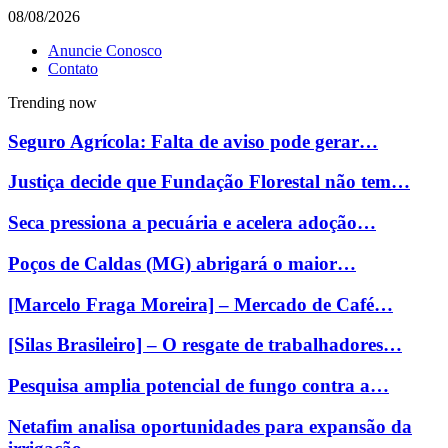
08/08/2026
Anuncie Conosco
Contato
Trending now
Seguro Agrícola: Falta de aviso pode gerar…
Justiça decide que Fundação Florestal não tem…
Seca pressiona a pecuária e acelera adoção…
Poços de Caldas (MG) abrigará o maior…
[Marcelo Fraga Moreira] – Mercado de Café…
[Silas Brasileiro] – O resgate de trabalhadores…
Pesquisa amplia potencial de fungo contra a…
Netafim analisa oportunidades para expansão da