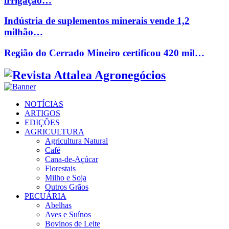
irrigação…
Indústria de suplementos minerais vende 1,2
milhão…
Região do Cerrado Mineiro certificou 420 mil…
Facebook
Twitter
Instagram
Linkedin
Youtube
Email
NOTÍCIAS
ARTIGOS
EDIÇÕES
AGRICULTURA
Agricultura Natural
Café
Cana-de-Açúcar
Florestais
Milho e Soja
Outros Grãos
PECUÁRIA
Abelhas
Aves e Suínos
Bovinos de Leite