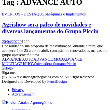
Tag : ADVANCE AUTO
EVENTOS - DESTAQUES
Máquinas e Implementos
Agrishow será palco de novidades e
diversos lançamentos do Grupo Piccin
20/04/2022
0
1229
Consolidando sua proposta de reestruturação, durante a feira, que
acontecerá de 25 a 29 de abril, com estande renovado, as marcas do
grupo apresentarão uma...
ADVANCE AUTO
ADVANCE MOD
ADVANCE
MULTI
AGRISHOW
niveladora flutuante
Piccin
Siga-nos
Facebook
Twitter
Instagram
Linkedin
Youtube
Email
@2026 - revistadeagronegocios.com.br. All Right Reserved.
Designed and Developed by
PenciDesign
Privacy
Advertisement
Facebook
Twitter
Instagram
Linkedin
Youtube
Email