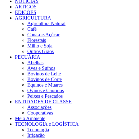
NOTÍCIAS
ARTIGOS
EDIÇÕES
AGRICULTURA
Agricultura Natural
Café
Cana-de-Açúcar
Florestais
Milho e Soja
Outros Grãos
PECUÁRIA
Abelhas
Aves e Suínos
Bovinos de Leite
Bovinos de Corte
Equinos e Muares
Ovinos e Caprinos
Peixes e Pescados
ENTIDADES DE CLASSE
Associações
Cooperativas
Meio Ambiente
TECNOLOGIA e LOGÍSTICA
Tecnologia
Irrigação