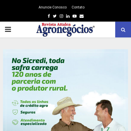
Anuncie Conosco
Contato
Facebook
Twitter
Instagram
Linkedin
Youtube
Email
PRIMARY
MENU