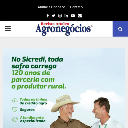
Anuncie Conosco
Contato
Facebook
Twitter
Instagram
Linkedin
Youtube
Email
PRIMARY
MENU