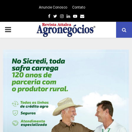
Anuncie Conosco
Contato
Facebook
Twitter
Instagram
Linkedin
Youtube
Email
PRIMARY
MENU