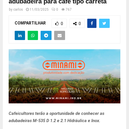
adubadeira para café tipo carreta
by
carlos
11/03/2025
0
767
COMPARTILHAR
0
0
Cafeicultores terão a oportunidade de conhecer as
adubadeiras M-535 D 1.2 e 2.1 Hidráulica e Inox.