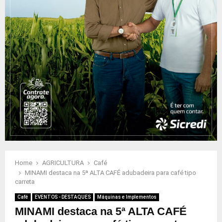
Home
AGRICULTURA
Café
MINAMI destaca na 5ª ALTA CAFÉ adubadeira para café tipo
carreta
Café
EVENTOS - DESTAQUES
Máquinas e Implementos
MINAMI destaca na 5ª ALTA CAFÉ