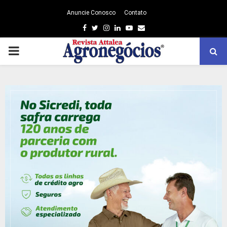
Anuncie Conosco
Contato
Facebook
Twitter
Instagram
Linkedin
Youtube
Email
PRIMARY
MENU