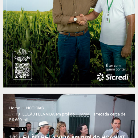
Home
NOTÍCIAS
10º LEILÃO PELA VIDA em prol do HCANMT arrecada cerca de
R$ 600 mil
NOTÍCIAS
10º LEILÃO PELA VIDA em prol do HCANMT