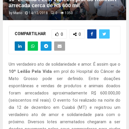
arrecada cerca de R$ 600 mil
by
Mario
14/12/2018
0
1350
COMPARTILHAR
0
0
Um verdadeiro ato de solidariedade e amor. É assim que o
10º Leilão Pela Vida
em prol do Hospital do Câncer de
Mato Grosso pode ser definido. Entre doações
espontâneas e vendas de produtos e animais doados
foram arrecadados aproximadamente R$ 600.000,00
(seiscentos mil reais). O evento foi realizado na noite do
dia 12 de dezembro em Cuiabá (MT) e registrou um
verdadeiro ato de amor e solidariedade para com o
próximo. Diversos lotes arrematados chegaram a ser
doados novamente pelos seus compradores para ajudar