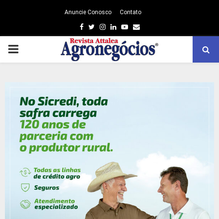
Anuncie Conosco
Contato
Facebook
Twitter
Instagram
Linkedin
Youtube
Email
PRIMARY
MENU