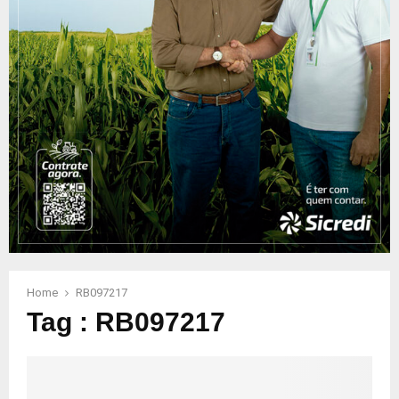
Home
RB097217
Tag : RB097217