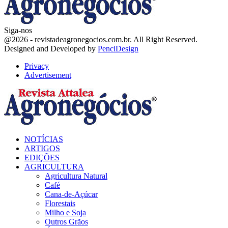
Siga-nos
Facebook
Twitter
Instagram
Linkedin
Youtube
Email
@2026 - revistadeagronegocios.com.br. All Right Reserved.
Designed and Developed by
PenciDesign
Privacy
Advertisement
Facebook
Twitter
Instagram
Linkedin
Youtube
Email
NOTÍCIAS
ARTIGOS
EDIÇÕES
AGRICULTURA
Agricultura Natural
Café
Cana-de-Açúcar
Florestais
Milho e Soja
Outros Grãos