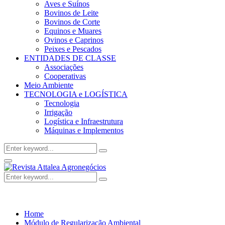
Aves e Suínos
Bovinos de Leite
Bovinos de Corte
Equinos e Muares
Ovinos e Caprinos
Peixes e Pescados
ENTIDADES DE CLASSE
Associações
Cooperativas
Meio Ambiente
TECNOLOGIA e LOGÍSTICA
Tecnologia
Irrigação
Logística e Infraestrutura
Máquinas e Implementos
Search
Search
for:
Facebook
Twitter
Instagram
Linkedin
Youtube
Email
Primary
Menu
Search
Search
for:
Home
Módulo de Regularização Ambiental