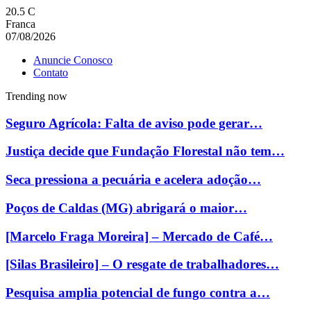
20.5
C
Franca
07/08/2026
Anuncie Conosco
Contato
Trending now
Seguro Agrícola: Falta de aviso pode gerar…
Justiça decide que Fundação Florestal não tem…
Seca pressiona a pecuária e acelera adoção…
Poços de Caldas (MG) abrigará o maior…
[Marcelo Fraga Moreira] – Mercado de Café…
[Silas Brasileiro] – O resgate de trabalhadores…
Pesquisa amplia potencial de fungo contra a…