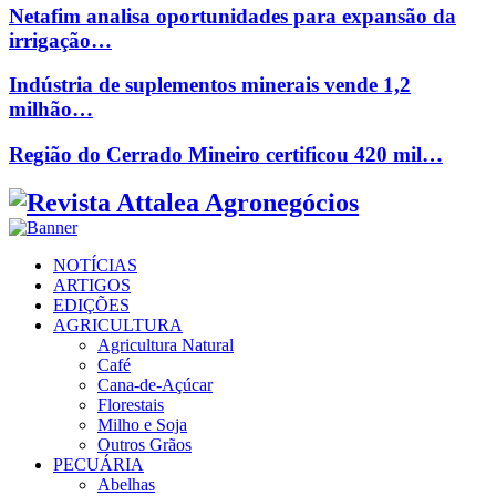
Netafim analisa oportunidades para expansão da
irrigação…
Indústria de suplementos minerais vende 1,2
milhão…
Região do Cerrado Mineiro certificou 420 mil…
Facebook
Twitter
Instagram
Linkedin
Youtube
Email
NOTÍCIAS
ARTIGOS
EDIÇÕES
AGRICULTURA
Agricultura Natural
Café
Cana-de-Açúcar
Florestais
Milho e Soja
Outros Grãos
PECUÁRIA
Abelhas