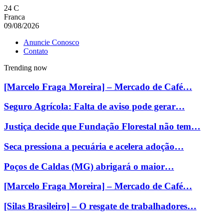
24
C
Franca
09/08/2026
Anuncie Conosco
Contato
Trending now
[Marcelo Fraga Moreira] – Mercado de Café…
Seguro Agrícola: Falta de aviso pode gerar…
Justiça decide que Fundação Florestal não tem…
Seca pressiona a pecuária e acelera adoção…
Poços de Caldas (MG) abrigará o maior…
[Marcelo Fraga Moreira] – Mercado de Café…
[Silas Brasileiro] – O resgate de trabalhadores…