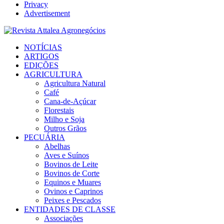
Privacy
Advertisement
Facebook
Twitter
Instagram
Linkedin
Youtube
Email
NOTÍCIAS
ARTIGOS
EDIÇÕES
AGRICULTURA
Agricultura Natural
Café
Cana-de-Açúcar
Florestais
Milho e Soja
Outros Grãos
PECUÁRIA
Abelhas
Aves e Suínos
Bovinos de Leite
Bovinos de Corte
Equinos e Muares
Ovinos e Caprinos
Peixes e Pescados
ENTIDADES DE CLASSE
Associações