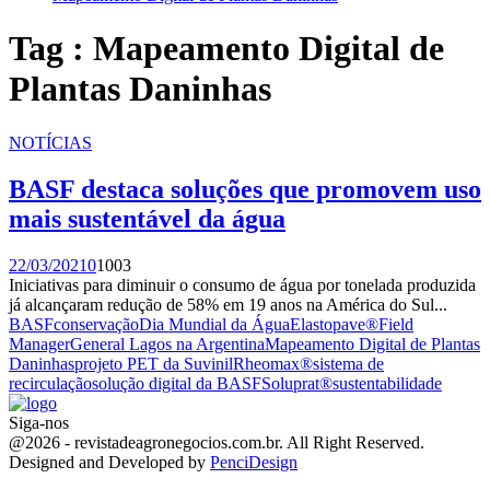
Tag : Mapeamento Digital de
Plantas Daninhas
NOTÍCIAS
BASF destaca soluções que promovem uso
mais sustentável da água
22/03/2021
0
1003
Iniciativas para diminuir o consumo de água por tonelada produzida
já alcançaram redução de 58% em 19 anos na América do Sul...
BASF
conservação
Dia Mundial da Água
Elastopave®
Field
Manager
General Lagos na Argentina
Mapeamento Digital de Plantas
Daninhas
projeto PET da Suvinil
Rheomax®
sistema de
recirculação
solução digital da BASF
Soluprat®
sustentabilidade
Siga-nos
Facebook
Twitter
Instagram
Linkedin
Youtube
Email
@2026 - revistadeagronegocios.com.br. All Right Reserved.
Designed and Developed by
PenciDesign