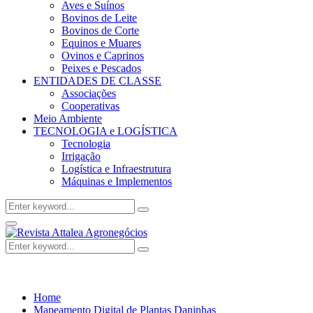
Aves e Suínos
Bovinos de Leite
Bovinos de Corte
Equinos e Muares
Ovinos e Caprinos
Peixes e Pescados
ENTIDADES DE CLASSE
Associações
Cooperativas
Meio Ambiente
TECNOLOGIA e LOGÍSTICA
Tecnologia
Irrigação
Logística e Infraestrutura
Máquinas e Implementos
Search
Search
for:
Facebook
Twitter
Instagram
Linkedin
Youtube
Email
Primary
Menu
Search
Search
for:
Home
Mapeamento Digital de Plantas Daninhas