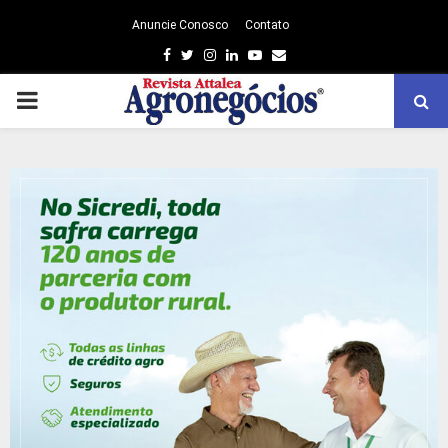
Anuncie Conosco
Contato
Facebook
Twitter
Instagram
Linkedin
Youtube
Email
PRIMARY
MENU