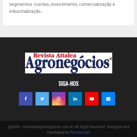
segmentos: custeio, investimento, comercialização e
industrialização...
SIGA-NOS
@2026 - revistadeagronegocios.com.br. All Right Reserved. Designed and
Developed by
PenciDesign