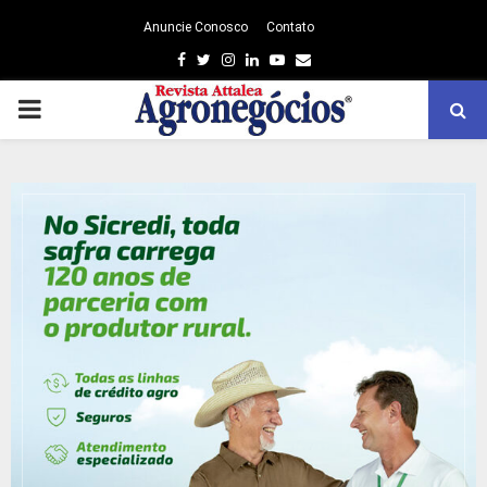
Anuncie Conosco
Contato
Facebook
Twitter
Instagram
Linkedin
Youtube
Email
PRIMARY
MENU