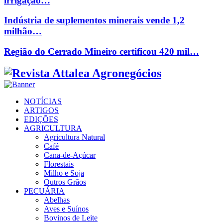
irrigação…
Indústria de suplementos minerais vende 1,2
milhão…
Região do Cerrado Mineiro certificou 420 mil…
Facebook
Twitter
Instagram
Linkedin
Youtube
Email
NOTÍCIAS
ARTIGOS
EDIÇÕES
AGRICULTURA
Agricultura Natural
Café
Cana-de-Açúcar
Florestais
Milho e Soja
Outros Grãos
PECUÁRIA
Abelhas
Aves e Suínos
Bovinos de Leite