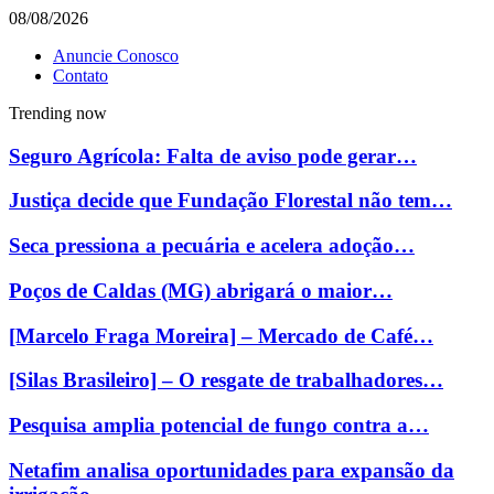
08/08/2026
Anuncie Conosco
Contato
Trending now
Seguro Agrícola: Falta de aviso pode gerar…
Justiça decide que Fundação Florestal não tem…
Seca pressiona a pecuária e acelera adoção…
Poços de Caldas (MG) abrigará o maior…
[Marcelo Fraga Moreira] – Mercado de Café…
[Silas Brasileiro] – O resgate de trabalhadores…
Pesquisa amplia potencial de fungo contra a…
Netafim analisa oportunidades para expansão da