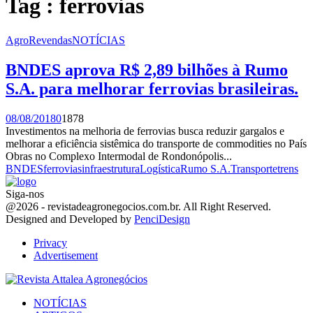
Tag : ferrovias
AgroRevendas
NOTÍCIAS
BNDES aprova R$ 2,89 bilhões à Rumo
S.A. para melhorar ferrovias brasileiras.
08/08/2018
0
1878
Investimentos na melhoria de ferrovias busca reduzir gargalos e
melhorar a eficiência sistêmica do transporte de commodities no País
Obras no Complexo Intermodal de Rondonópolis...
BNDES
ferrovias
infraestrutura
Logística
Rumo S.A.
Transporte
trens
Siga-nos
Facebook
Twitter
Instagram
Linkedin
Youtube
Email
@2026 - revistadeagronegocios.com.br. All Right Reserved.
Designed and Developed by
PenciDesign
Privacy
Advertisement
Facebook
Twitter
Instagram
Linkedin
Youtube
Email
NOTÍCIAS