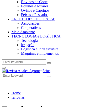
Bovinos de Corte
Equinos e Muares
Ovinos e Caprinos
Peixes e Pescados
ENTIDADES DE CLASSE
Associações
Cooperativas
Meio Ambiente
TECNOLOGIA e LOGÍSTICA
Tecnologia
Irrigação
Logística e Infraestrutura
Máquinas e Implementos
Search
Search
for:
Facebook
Twitter
Instagram
Linkedin
Youtube
Email
Primary
Menu
Search
Search
for:
Home
ferrovias