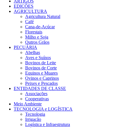
ARTIGOS
EDIÇÕES
AGRICULTURA
Agricultura Natural
Café
Cana-de-Açúcar
Florestais
Milho e Soja
Outros Grãos
PECUÁRIA
Abelhas
Aves e Suínos
Bovinos de Leite
Bovinos de Corte
Equinos e Muares
Ovinos e Caprinos
Peixes e Pescados
ENTIDADES DE CLASSE
Associações
Cooperativas
Meio Ambiente
TECNOLOGIA e LOGÍSTICA
Tecnologia
Irrigação
Logística e Infraestrutura