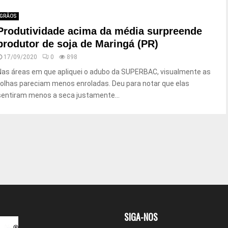
GRÃOS
Produtividade acima da média surpreende
produtor de soja de Maringá (PR)
17/09/2020
0
898
Nas áreas em que apliquei o adubo da SUPERBAC, visualmente as
folhas pareciam menos enroladas. Deu para notar que elas
sentiram menos a seca justamente...
SIGA-NOS