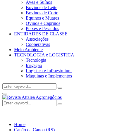
Aves e Suínos
Bovinos de Leite
Bovinos de Corte
Equinos e Muares
Ovinos e Caprinos
Peixes e Pescados
ENTIDADES DE CLASSE
Associações
Cooperativas
Meio Ambiente
TECNOLOGIA e LOGÍSTICA
Tecnologia
Irrigação
Logística e Infraestrutura
Máquinas e Implementos
Search
Search
for:
Facebook
Twitter
Instagram
Linkedin
Youtube
Email
Primary
Menu
Search
Search
for:
Home
Capão da Canoa (RS)