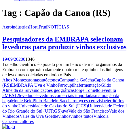
Tag : Capão da Canoa (RS)
Agroindústrias
HortiFruti
NOTÍCIAS
Pesquisadores da EMBRAPA selecionam
leveduras para produzir vinhos exclusivos
19/09/2020
0
1346
Trabalho científico é apoiado por um banco de microrganismos da
Embrapa com aproximadamente quatro mil e quinhentas linhagens
de leveduras coletadas em todo o País....
Altos Montes
aromas
autóctones
Campanha Gaúcha
Capão da Canoa
(RS)
EMBRAPA Uva e Vinho
Farroupilha
fermentação
Gildo
Almeida da Silva
indicações geográficas
Jorge Tonietto
levedura
2MBS12
leveduras
leveduras comerciais importadas
maturação da
baga
Monte Belo
Pinto Bandeira
Saccharomyces cerevisiae
territórios
do vinho
Universidade de Caxias do Sul (UCS)
Universidade Federal
do Rio Grande do Sul (UFRGS)
uva
Vale do São Francisco
Vale dos
Vinhedos
Vales da Uva Goethe
vinhos
vinhos tintos
Vinícola
Calza
vinicultores