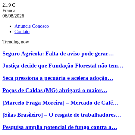
21.9
C
Franca
06/08/2026
Anuncie Conosco
Contato
Trending now
Seguro Agrícola: Falta de aviso pode gerar…
Justiça decide que Fundação Florestal não tem…
Seca pressiona a pecuária e acelera adoção…
Poços de Caldas (MG) abrigará o maior…
[Marcelo Fraga Moreira] – Mercado de Café…
[Silas Brasileiro] – O resgate de trabalhadores…
Pesquisa amplia potencial de fungo contra a…