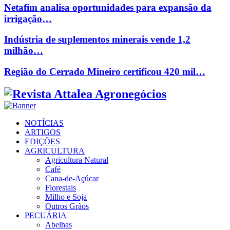
Netafim analisa oportunidades para expansão da
irrigação…
Indústria de suplementos minerais vende 1,2
milhão…
Região do Cerrado Mineiro certificou 420 mil…
Facebook
Twitter
Instagram
Linkedin
Youtube
Email
NOTÍCIAS
ARTIGOS
EDIÇÕES
AGRICULTURA
Agricultura Natural
Café
Cana-de-Açúcar
Florestais
Milho e Soja
Outros Grãos
PECUÁRIA
Abelhas