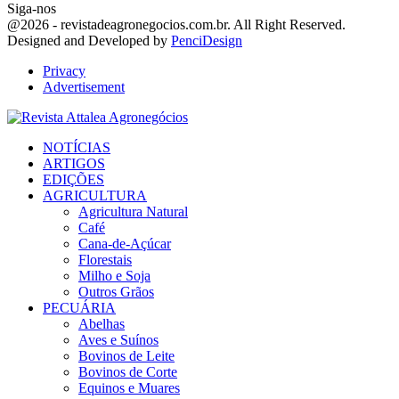
Siga-nos
Facebook
Twitter
Instagram
Linkedin
Youtube
Email
@2026 - revistadeagronegocios.com.br. All Right Reserved.
Designed and Developed by
PenciDesign
Privacy
Advertisement
Facebook
Twitter
Instagram
Linkedin
Youtube
Email
NOTÍCIAS
ARTIGOS
EDIÇÕES
AGRICULTURA
Agricultura Natural
Café
Cana-de-Açúcar
Florestais
Milho e Soja
Outros Grãos
PECUÁRIA
Abelhas
Aves e Suínos
Bovinos de Leite
Bovinos de Corte
Equinos e Muares