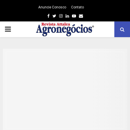
Anuncie Conosco
Contato
Facebook
Twitter
Instagram
Linkedin
Youtube
Email
PRIMARY
MENU