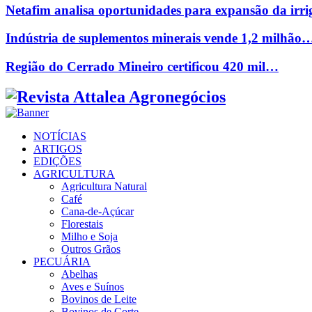
Netafim analisa oportunidades para expansão da ir
Indústria de suplementos minerais vende 1,2 milhão
Região do Cerrado Mineiro certificou 420 mil…
Facebook
Twitter
Instagram
Linkedin
Youtube
Email
NOTÍCIAS
ARTIGOS
EDIÇÕES
AGRICULTURA
Agricultura Natural
Café
Cana-de-Açúcar
Florestais
Milho e Soja
Outros Grãos
PECUÁRIA
Abelhas
Aves e Suínos
Bovinos de Leite
Bovinos de Corte