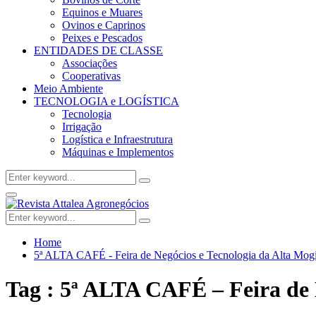
Equinos e Muares
Ovinos e Caprinos
Peixes e Pescados
ENTIDADES DE CLASSE
Associações
Cooperativas
Meio Ambiente
TECNOLOGIA e LOGÍSTICA
Tecnologia
Irrigação
Logística e Infraestrutura
Máquinas e Implementos
Search
Search
for:
Facebook
Twitter
Instagram
Linkedin
Youtube
Email
Primary
Menu
Search
Search
for:
Home
5ª ALTA CAFÉ - Feira de Negócios e Tecnologia da Alta Mog
Tag : 5ª ALTA CAFÉ – Feira de 