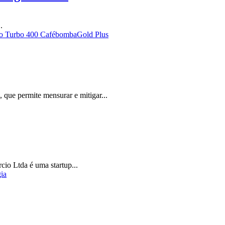
.
o Turbo 400 Café
bomba
Gold Plus
ue permite mensurar e mitigar...
io Ltda é uma startup...
ia