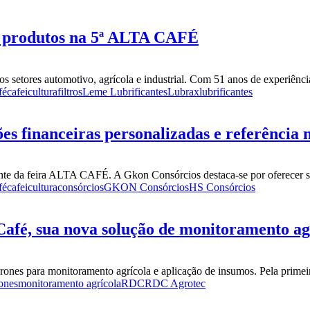
de produtos na 5ª ALTA CAFÉ
s setores automotivo, agrícola e industrial. Com 51 anos de experiência
fé
cafeicultura
filtros
Leme Lubrificantes
Lubrax
lubrificantes
s financeiras personalizadas e referência
te da feira ALTA CAFÉ. A Gkon Consórcios destaca-se por oferecer solu
fé
cafeicultura
consórcios
GKON Consórcios
HS Consórcios
é, sua nova solução de monitoramento agrí
ones para monitoramento agrícola e aplicação de insumos. Pela primeira
ones
monitoramento agrícola
RDC
RDC Agrotec