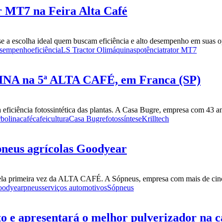
r MT7 na Feira Alta Café
-se a escolha ideal quem buscam eficiência e alto desempenho em suas 
sempenho
eficiência
LS Tractor Olimáquinas
potência
trator MT7
INA na 5ª ALTA CAFÉ, em Franca (SP)
eficiência fotossintética das plantas. A Casa Bugre, empresa com 43 ano
bolina
café
cafeicultura
Casa Bugre
fotossíntese
Krilltech
pneus agrícolas Goodyear
pela primeira vez da ALTA CAFÉ. A Sópneus, empresa com mais de cinc
odyear
pneus
serviços automotivos
Sópneus
 apresentará o melhor pulverizador na ca