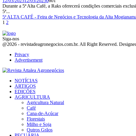
12/03/2025
12/03/2025
0
601
Durante a 5ª Alta Café, a Raks oferecerá condições comerciais exclus
5ª...
5ª ALTA CAFÉ - Feira de Negócios e Tecnologia da Alta Mogiana
ma
Paginação
1
2
de
posts
Siga-nos
Facebook
Twitter
Instagram
Linkedin
Youtube
Email
@2026 - revistadeagronegocios.com.br. All Right Reserved. Design
Privacy
Advertisement
Facebook
Twitter
Instagram
Linkedin
Youtube
Email
NOTÍCIAS
ARTIGOS
EDIÇÕES
AGRICULTURA
Agricultura Natural
Café
Cana-de-Açúcar
Florestais
Milho e Soja
Outros Grãos
PECUÁRIA