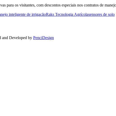
ivas para os visitantes, com descontos especiais nos contratos de mane
nejo inteligente de irrigação
Raks Tecnologia Agrícola
sensores de solo
ed and Developed by
PenciDesign