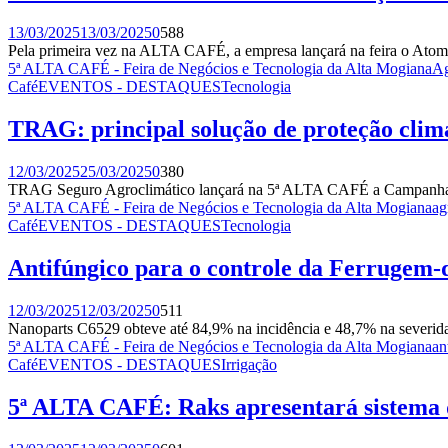
13/03/2025
13/03/2025
0
588
Pela primeira vez na ALTA CAFÉ, a empresa lançará na feira o At
5ª ALTA CAFÉ - Feira de Negócios e Tecnologia da Alta Mogiana
Ag
Café
EVENTOS - DESTAQUES
Tecnologia
TRAG: principal solução de proteção climá
12/03/2025
25/03/2025
0
380
TRAG Seguro Agroclimático lançará na 5ª ALTA CAFÉ a Campanha “C
5ª ALTA CAFÉ - Feira de Negócios e Tecnologia da Alta Mogiana
ag
Café
EVENTOS - DESTAQUES
Tecnologia
Antifúngico para o controle da Ferrugem-
12/03/2025
12/03/2025
0
511
Nanoparts C6529 obteve até 84,9% na incidência e 48,7% na severida
5ª ALTA CAFÉ - Feira de Negócios e Tecnologia da Alta Mogiana
an
Café
EVENTOS - DESTAQUES
Irrigação
5ª ALTA CAFÉ: Raks apresentará sistema d