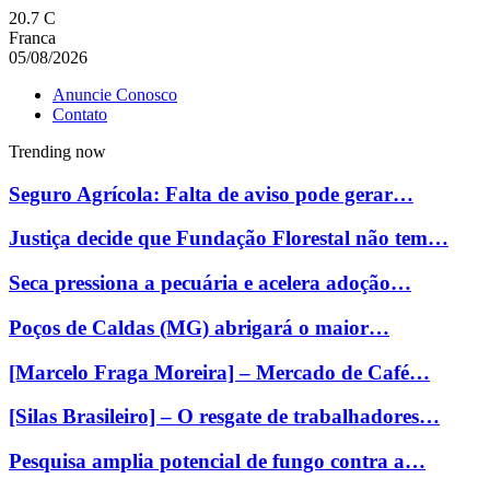
20.7
C
Franca
05/08/2026
Anuncie Conosco
Contato
Trending now
Seguro Agrícola: Falta de aviso pode gerar…
Justiça decide que Fundação Florestal não tem…
Seca pressiona a pecuária e acelera adoção…
Poços de Caldas (MG) abrigará o maior…
[Marcelo Fraga Moreira] – Mercado de Café…
[Silas Brasileiro] – O resgate de trabalhadores…
Pesquisa amplia potencial de fungo contra a…