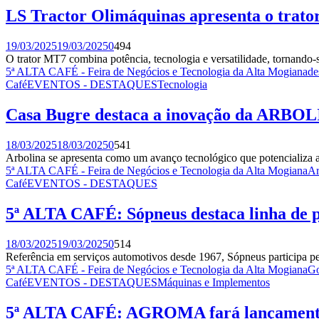
LS Tractor Olimáquinas apresenta o trato
19/03/2025
19/03/2025
0
494
O trator MT7 combina potência, tecnologia e versatilidade, tornando
5ª ALTA CAFÉ - Feira de Negócios e Tecnologia da Alta Mogiana
de
Café
EVENTOS - DESTAQUES
Tecnologia
Casa Bugre destaca a inovação da ARBOL
18/03/2025
18/03/2025
0
541
Arbolina se apresenta como um avanço tecnológico que potencializa a 
5ª ALTA CAFÉ - Feira de Negócios e Tecnologia da Alta Mogiana
Ar
Café
EVENTOS - DESTAQUES
5ª ALTA CAFÉ: Sópneus destaca linha de 
18/03/2025
19/03/2025
0
514
Referência em serviços automotivos desde 1967, Sópneus participa 
5ª ALTA CAFÉ - Feira de Negócios e Tecnologia da Alta Mogiana
Go
Café
EVENTOS - DESTAQUES
Máquinas e Implementos
5ª ALTA CAFÉ: AGROMA fará lançamento e