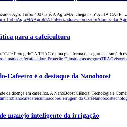
omizador Agro Turbo 400 Café. A AgroMA, chega na 5ª ALTA CAFÉ –..
ro Turbo
AgroMA
AgroMA Pulverizadores
atomizador
Atomizador Agr
tica para a cafeicultura
afé Protegido” A TRAG é uma plataforma de seguros paramétricos, q
roclimático
café
cafeicultura
Proteção Climática
seca
seguro
TRAG
vistoria
do-Cafeeiro é o destaque da Nanoboost
de da doença em cafeeiros. A NanoBoost Ciência, Tecnologia e Comérc
timicrobiano
café
cafeicultura
cobre
Ferrugem do Café
Nanoboost
tecnolog
e manejo inteligente da irrigação