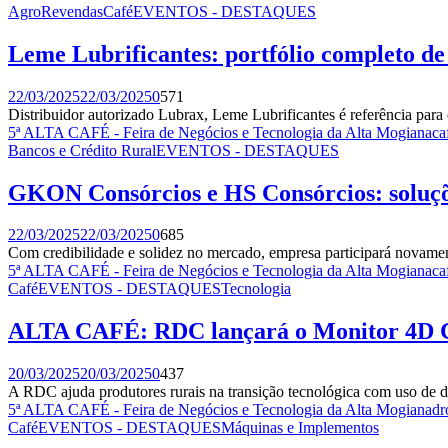
AgroRevendas
Café
EVENTOS - DESTAQUES
Leme Lubrificantes: portfólio completo 
22/03/2025
22/03/2025
0
571
Distribuidor autorizado Lubrax, Leme Lubrificantes é referência para o
5ª ALTA CAFÉ - Feira de Negócios e Tecnologia da Alta Mogiana
ca
Bancos e Crédito Rural
EVENTOS - DESTAQUES
GKON Consórcios e HS Consórcios: soluçõe
22/03/2025
22/03/2025
0
685
Com credibilidade e solidez no mercado, empresa participará novamen
5ª ALTA CAFÉ - Feira de Negócios e Tecnologia da Alta Mogiana
ca
Café
EVENTOS - DESTAQUES
Tecnologia
ALTA CAFÉ: RDC lançará o Monitor 4D Caf
20/03/2025
20/03/2025
0
437
A RDC ajuda produtores rurais na transição tecnológica com uso de dr
5ª ALTA CAFÉ - Feira de Negócios e Tecnologia da Alta Mogiana
dr
Café
EVENTOS - DESTAQUES
Máquinas e Implementos