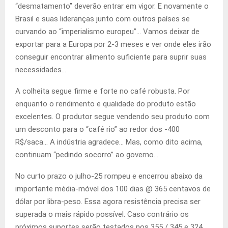
“desmatamento” deverão entrar em vigor. E novamente o
Brasil e suas lideranças junto com outros países se
curvando ao “imperialismo europeu”… Vamos deixar de
exportar para a Europa por 2-3 meses e ver onde eles irão
conseguir encontrar alimento suficiente para suprir suas
necessidades…
A colheita segue firme e forte no café robusta. Por
enquanto o rendimento e qualidade do produto estão
excelentes. O produtor segue vendendo seu produto com
um desconto para o “café rio” ao redor dos -400
R$/saca… A indústria agradece… Mas, como dito acima,
continuam “pedindo socorro” ao governo…
No curto prazo o julho-25 rompeu e encerrou abaixo da
importante média-móvel dos 100 dias @ 365 centavos de
dólar por libra-peso. Essa agora resistência precisa ser
superada o mais rápido possível. Caso contrário os
próximos suportes serão testados nos 355 / 345 e 324