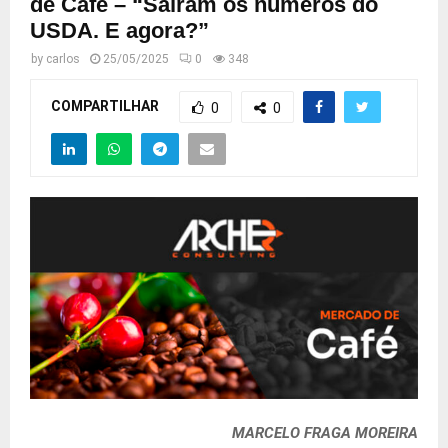
de Café – “Saíram os números do
USDA. E agora?”
by
carlos
25/05/2025
0
348
COMPARTILHAR
0
0
MARCELO FRAGA MOREIRA