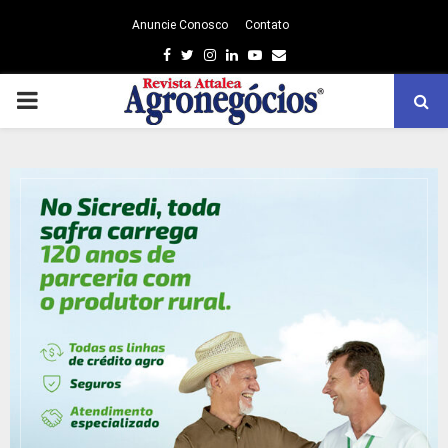
Anuncie Conosco
Contato
Facebook
Twitter
Instagram
Linkedin
Youtube
Email
PRIMARY
MENU