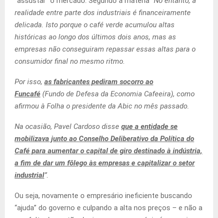
“assustar” o mercado. Segundo a matéria “
No entanto, a
realidade entre parte dos industriais é financeiramente
delicada. Isto porque o café verde acumulou altas
históricas ao longo dos últimos dois anos, mas as
empresas não conseguiram repassar essas altas para o
consumidor final no mesmo ritmo.
Por isso,
as fabricantes pediram socorro ao
Funcafé
(Fundo de Defesa da Economia Cafeeira), como
afirmou à Folha o presidente da Abic no mês passado.
Na ocasião, Pavel Cardoso disse
que a entidade se
mobilizava junto ao Conselho Deliberativo da Política do
Café para aumentar o capital de giro destinado à indústria,
a fim de dar um fôlego às empresas e capitalizar o setor
industrial
”.
Ou seja, novamente o empresário ineficiente buscando
“ajuda” do governo e culpando a alta nos preços – e não a