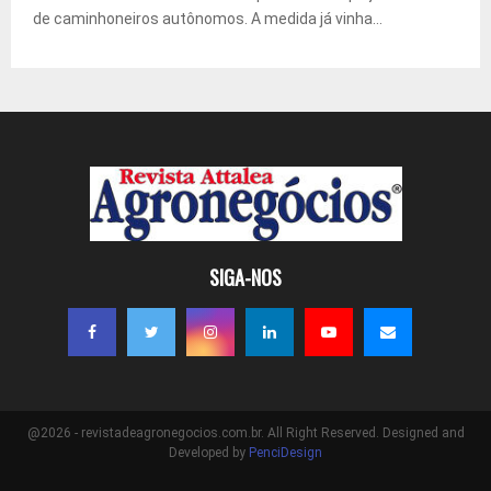
de caminhoneiros autônomos. A medida já vinha...
SIGA-NOS
@2026 - revistadeagronegocios.com.br. All Right Reserved. Designed and
Developed by
PenciDesign