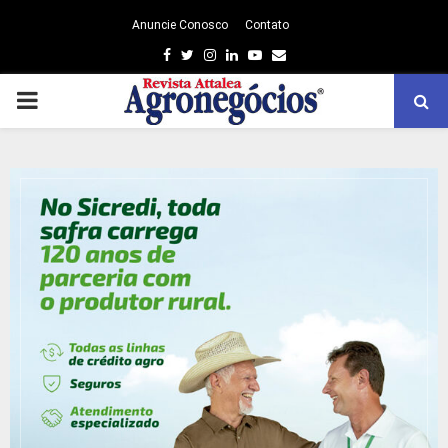
Anuncie Conosco
Contato
Facebook
Twitter
Instagram
Linkedin
Youtube
Email
PRIMARY
MENU