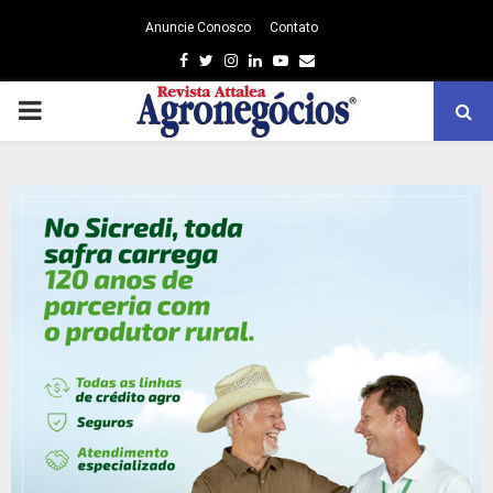
Anuncie Conosco
Contato
Facebook
Twitter
Instagram
Linkedin
Youtube
Email
PRIMARY
MENU