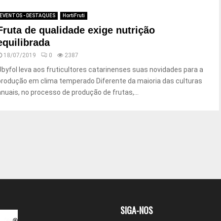
EVENTOS - DESTAQUES
HortiFruti
Fruta de qualidade exige nutrição
equilibrada
18/07/2019
0
2387
Ubyfol leva aos fruticultores catarinenses suas novidades para a
produção em clima temperado Diferente da maioria das culturas
anuais, no processo de produção de frutas,...
SIGA-NOS