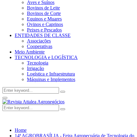
Aves e Suínos
Bovinos de Leite
Bovinos de Corte
Equinos e Muares
Ovinos e Caprinos
Peixes e Pescados
ENTIDADES DE CLASSE
Associações
Cooperativas
Meio Ambiente
TECNOLOGIA e LOGÍSTICA
Tecnologia
Irrigação
Logística e Infraestrutura
Máquinas e Implementos
Search
Search
for:
Facebook
Twitter
Instagram
Linkedin
Youtube
Email
Primary
Menu
Search
Search
for:
Home
14ª AGROBRASÍLIA - Feira Agropecuária de Tecnologia do