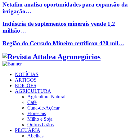
Netafim analisa oportunidades para expansão da
irrigação…
Indústria de suplementos minerais vende 1,2
milhão…
Região do Cerrado Mineiro certificou 420 mil…
Facebook
Twitter
Instagram
Linkedin
Youtube
Email
NOTÍCIAS
ARTIGOS
EDIÇÕES
AGRICULTURA
Agricultura Natural
Café
Cana-de-Açúcar
Florestais
Milho e Soja
Outros Grãos
PECUÁRIA
Abelhas