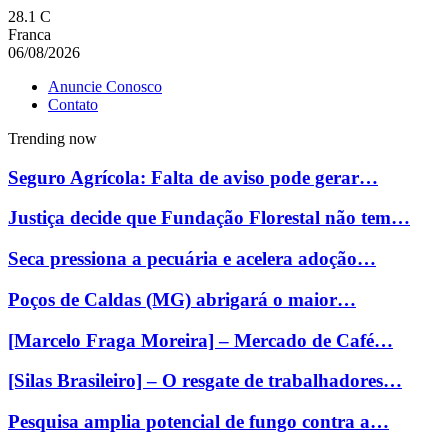
28.1
C
Franca
06/08/2026
Anuncie Conosco
Contato
Trending now
Seguro Agrícola: Falta de aviso pode gerar…
Justiça decide que Fundação Florestal não tem…
Seca pressiona a pecuária e acelera adoção…
Poços de Caldas (MG) abrigará o maior…
[Marcelo Fraga Moreira] – Mercado de Café…
[Silas Brasileiro] – O resgate de trabalhadores…
Pesquisa amplia potencial de fungo contra a…