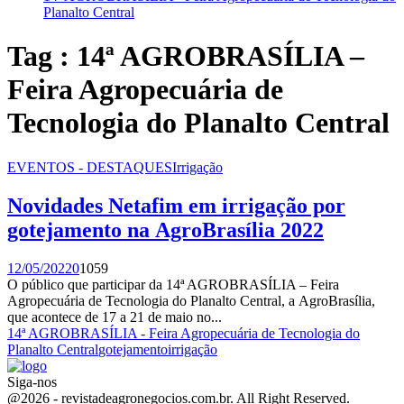
Planalto Central
Tag : 14ª AGROBRASÍLIA –
Feira Agropecuária de
Tecnologia do Planalto Central
EVENTOS - DESTAQUES
Irrigação
Novidades Netafim em irrigação por
gotejamento na AgroBrasília 2022
12/05/2022
0
1059
O público que participar da 14ª AGROBRASÍLIA – Feira
Agropecuária de Tecnologia do Planalto Central, a AgroBrasília,
que acontece de 17 a 21 de maio no...
14ª AGROBRASÍLIA - Feira Agropecuária de Tecnologia do
Planalto Central
gotejamento
irrigação
Siga-nos
Facebook
Twitter
Instagram
Linkedin
Youtube
Email
@2026 - revistadeagronegocios.com.br. All Right Reserved.