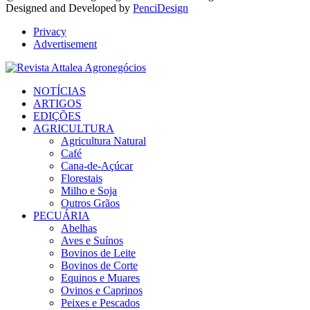
Designed and Developed by
PenciDesign
Privacy
Advertisement
Facebook
Twitter
Instagram
Linkedin
Youtube
Email
NOTÍCIAS
ARTIGOS
EDIÇÕES
AGRICULTURA
Agricultura Natural
Café
Cana-de-Açúcar
Florestais
Milho e Soja
Outros Grãos
PECUÁRIA
Abelhas
Aves e Suínos
Bovinos de Leite
Bovinos de Corte
Equinos e Muares
Ovinos e Caprinos
Peixes e Pescados