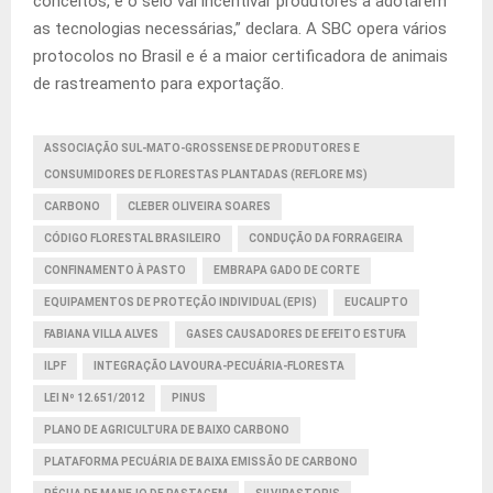
conceitos, e o selo vai incentivar produtores a adotarem
as tecnologias necessárias,” declara. A SBC opera vários
protocolos no Brasil e é a maior certificadora de animais
de rastreamento para exportação.
ASSOCIAÇÃO SUL-MATO-GROSSENSE DE PRODUTORES E
CONSUMIDORES DE FLORESTAS PLANTADAS (REFLORE MS)
CARBONO
CLEBER OLIVEIRA SOARES
CÓDIGO FLORESTAL BRASILEIRO
CONDUÇÃO DA FORRAGEIRA
CONFINAMENTO À PASTO
EMBRAPA GADO DE CORTE
EQUIPAMENTOS DE PROTEÇÃO INDIVIDUAL (EPIS)
EUCALIPTO
FABIANA VILLA ALVES
GASES CAUSADORES DE EFEITO ESTUFA
ILPF
INTEGRAÇÃO LAVOURA-PECUÁRIA-FLORESTA
LEI Nº 12.651/2012
PINUS
PLANO DE AGRICULTURA DE BAIXO CARBONO
PLATAFORMA PECUÁRIA DE BAIXA EMISSÃO DE CARBONO