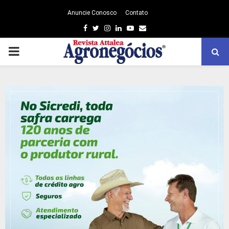
Anuncie Conosco
Contato
Facebook
Twitter
Instagram
Linkedin
Youtube
Email
PRIMARY
MENU