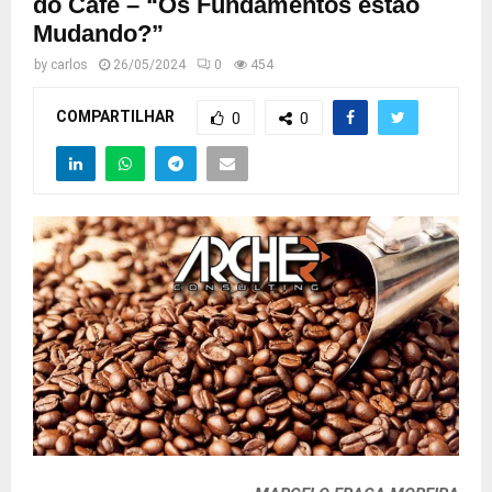
do Café – “Os Fundamentos estão
Mudando?”
by
carlos
26/05/2024
0
454
COMPARTILHAR
0
0