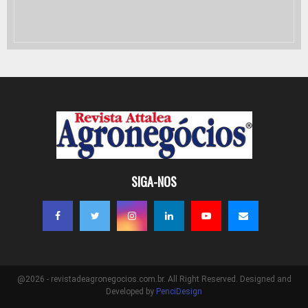
SIGA-NOS
@2026 - revistadeagronegocios.com.br. All Right Reserved. Designed and
Developed by
PenciDesign