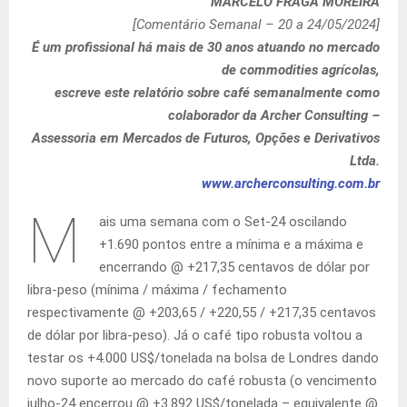
MARCELO FRAGA MOREIRA
[Comentário Semanal – 20 a 24/05/2024]
É um profissional há mais de 30 anos atuando no mercado
de commodities agrícolas,
escreve este relatório sobre café semanalmente como
colaborador da Archer Consulting –
Assessoria em Mercados de Futuros, Opções e Derivativos
Ltda.
www.archerconsulting.com.br
M
ais uma semana com o Set-24 oscilando
+1.690 pontos entre a mínima e a máxima e
encerrando @ +217,35 centavos de dólar por
libra-peso (mínima / máxima / fechamento
respectivamente @ +203,65 / +220,55 / +217,35 centavos
de dólar por libra-peso). Já o café tipo robusta voltou a
testar os +4.000 US$/tonelada na bolsa de Londres dando
novo suporte ao mercado do café robusta (o vencimento
julho-24 encerrou @ +3.892 US$/tonelada – equivalente @