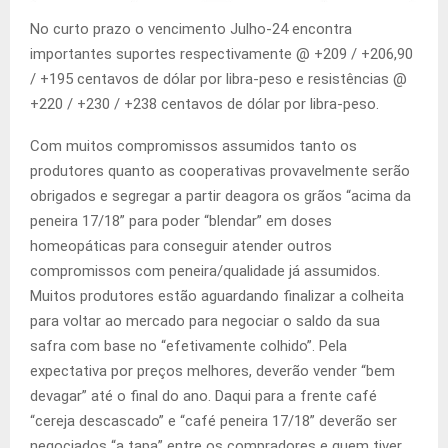
No curto prazo o vencimento Julho-24 encontra
importantes suportes respectivamente @ +209 / +206,90
/ +195 centavos de dólar por libra-peso e resistências @
+220 / +230 / +238 centavos de dólar por libra-peso.
Com muitos compromissos assumidos tanto os
produtores quanto as cooperativas provavelmente serão
obrigados e segregar a partir deagora os grãos “acima da
peneira 17/18” para poder “blendar” em doses
homeopáticas para conseguir atender outros
compromissos com peneira/qualidade já assumidos.
Muitos produtores estão aguardando finalizar a colheita
para voltar ao mercado para negociar o saldo da sua
safra com base no “efetivamente colhido”. Pela
expectativa por preços melhores, deverão vender “bem
devagar” até o final do ano. Daqui para a frente café
“cereja descascado” e “café peneira 17/18” deverão ser
negociados “a tapa” entre os compradores e quem tiver