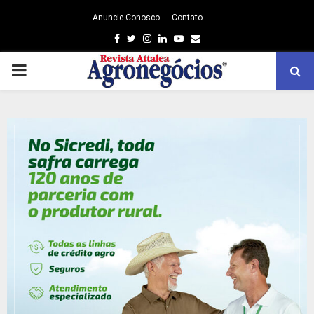
Anuncie Conosco
Contato
Facebook
Twitter
Instagram
Linkedin
Youtube
Email
PRIMARY
MENU