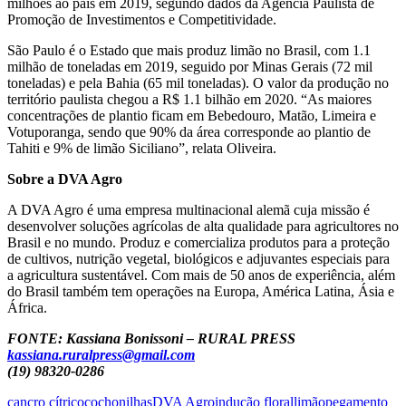
milhões ao país em 2019, segundo dados da Agência Paulista de
Promoção de Investimentos e Competitividade.
São Paulo é o Estado que mais produz limão no Brasil, com 1.1
milhão de toneladas em 2019, seguido por Minas Gerais (72 mil
toneladas) e pela Bahia (65 mil toneladas). O valor da produção no
território paulista chegou a R$ 1.1 bilhão em 2020. “As maiores
concentrações de plantio ficam em Bebedouro, Matão, Limeira e
Votuporanga, sendo que 90% da área corresponde ao plantio de
Tahiti e 9% de limão Siciliano”, relata Oliveira.
Sobre a DVA Agro
A DVA Agro é uma empresa multinacional alemã cuja missão é
desenvolver soluções agrícolas de alta qualidade para agricultores no
Brasil e no mundo. Produz e comercializa produtos para a proteção
de cultivos, nutrição vegetal, biológicos e adjuvantes especiais para
a agricultura sustentável. Com mais de 50 anos de experiência, além
do Brasil também tem operações na Europa, América Latina, Ásia e
África.
FONTE: Kassiana Bonissoni – RURAL PRESS
kassiana.ruralpress@gmail.com
(19) 98320-0286
cancro cítrico
cochonilhas
DVA Agro
indução floral
limão
pegamento