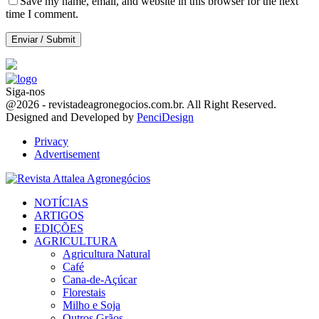
Save my name, email, and website in this browser for the next
time I comment.
Siga-nos
Facebook
Twitter
Instagram
Linkedin
Youtube
Email
@2026 - revistadeagronegocios.com.br. All Right Reserved.
Designed and Developed by
PenciDesign
Privacy
Advertisement
Facebook
Twitter
Instagram
Linkedin
Youtube
Email
NOTÍCIAS
ARTIGOS
EDIÇÕES
AGRICULTURA
Agricultura Natural
Café
Cana-de-Açúcar
Florestais
Milho e Soja
Outros Grãos