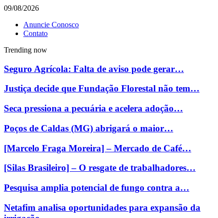
09/08/2026
Anuncie Conosco
Contato
Trending now
Seguro Agrícola: Falta de aviso pode gerar…
Justiça decide que Fundação Florestal não tem…
Seca pressiona a pecuária e acelera adoção…
Poços de Caldas (MG) abrigará o maior…
[Marcelo Fraga Moreira] – Mercado de Café…
[Silas Brasileiro] – O resgate de trabalhadores…
Pesquisa amplia potencial de fungo contra a…
Netafim analisa oportunidades para expansão da