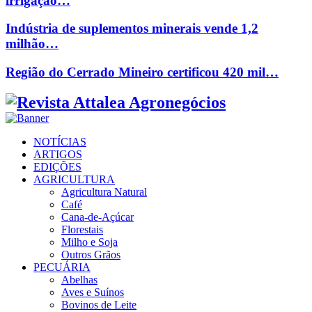
irrigação…
Indústria de suplementos minerais vende 1,2
milhão…
Região do Cerrado Mineiro certificou 420 mil…
Facebook
Twitter
Instagram
Linkedin
Youtube
Email
NOTÍCIAS
ARTIGOS
EDIÇÕES
AGRICULTURA
Agricultura Natural
Café
Cana-de-Açúcar
Florestais
Milho e Soja
Outros Grãos
PECUÁRIA
Abelhas
Aves e Suínos
Bovinos de Leite