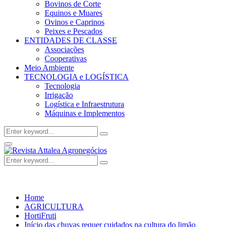
Bovinos de Corte
Equinos e Muares
Ovinos e Caprinos
Peixes e Pescados
ENTIDADES DE CLASSE
Associações
Cooperativas
Meio Ambiente
TECNOLOGIA e LOGÍSTICA
Tecnologia
Irrigação
Logística e Infraestrutura
Máquinas e Implementos
Search
Search
for:
Facebook
Twitter
Instagram
Linkedin
Youtube
Email
Primary
Menu
Search
Search
for:
Home
AGRICULTURA
HortiFruti
Início das chuvas requer cuidados na cultura do limão