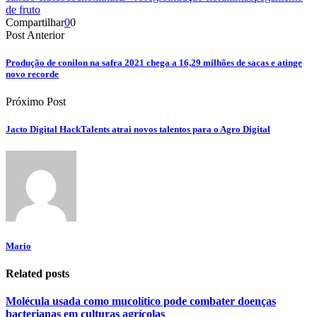
de fruto
Compartilhar
0
0
Post Anterior
Produção de conilon na safra 2021 chega a 16,29 milhões de sacas e atinge
novo recorde
Próximo Post
Jacto Digital HackTalents atrai novos talentos para o Agro Digital
Mario
Related posts
Molécula usada como mucolítico pode combater doenças
bacterianas em culturas agrícolas