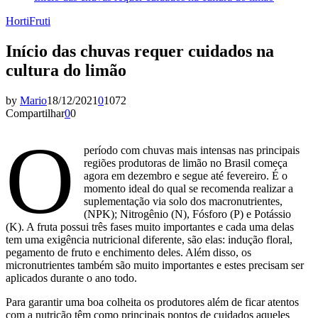
HortiFruti
Início das chuvas requer cuidados na
cultura do limão
by
Mario
18/12/2021
0
1072
Compartilhar
0
0
O
período com chuvas mais intensas nas principais
regiões produtoras de limão no Brasil começa
agora em dezembro e segue até fevereiro. É o
momento ideal do qual se recomenda realizar a
suplementação via solo dos macronutrientes,
(NPK); Nitrogênio (N), Fósforo (P) e Potássio
(K). A fruta possui três fases muito importantes e cada uma delas
tem uma exigência nutricional diferente, são elas: indução floral,
pegamento de fruto e enchimento deles. Além disso, os
micronutrientes também são muito importantes e estes precisam ser
aplicados durante o ano todo.
Para garantir uma boa colheita os produtores além de ficar atentos
com a nutrição têm como principais pontos de cuidados aqueles