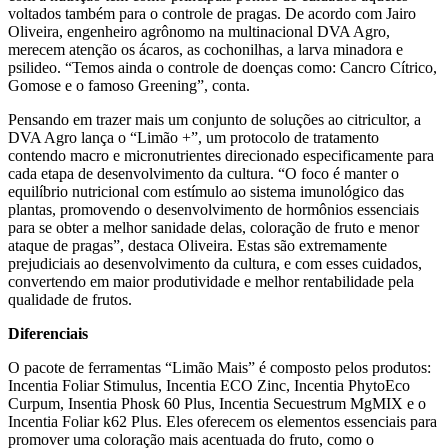
voltados também para o controle de pragas. De acordo com Jairo
Oliveira, engenheiro agrônomo na multinacional DVA Agro,
merecem atenção os ácaros, as cochonilhas, a larva minadora e
psilideo. “Temos ainda o controle de doenças como: Cancro Cítrico,
Gomose e o famoso Greening”, conta.
Pensando em trazer mais um conjunto de soluções ao citricultor, a
DVA Agro lança o “Limão +”, um protocolo de tratamento
contendo macro e micronutrientes direcionado especificamente para
cada etapa de desenvolvimento da cultura. “O foco é manter o
equilíbrio nutricional com estímulo ao sistema imunológico das
plantas, promovendo o desenvolvimento de hormônios essenciais
para se obter a melhor sanidade delas, coloração de fruto e menor
ataque de pragas”, destaca Oliveira. Estas são extremamente
prejudiciais ao desenvolvimento da cultura, e com esses cuidados,
convertendo em maior produtividade e melhor rentabilidade pela
qualidade de frutos.
Diferenciais
O pacote de ferramentas “Limão Mais” é composto pelos produtos:
Incentia Foliar Stimulus, Incentia ECO Zinc, Incentia PhytoEco
Curpum, Insentia Phosk 60 Plus, Incentia Secuestrum MgMIX e o
Incentia Foliar k62 Plus. Eles oferecem os elementos essenciais para
promover uma coloração mais acentuada do fruto, como o