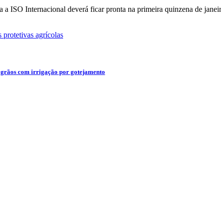
 a ISO Internacional deverá ficar pronta na primeira quinzena de jane
 protetivas agrícolas
 grãos com irrigação por gotejamento