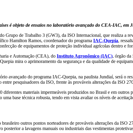
aíses é objeto de ensaios no laboratório avançado do CEA-IAC, em J
ão do Grupo de Trabalho 3 (GW3), da ISO Internacional, que realiza a r
ientífico Hamilton Ramos, coordenador do programa
IAC-Quepia
, ressal
onfecção de equipamentos de proteção individual agrícolas dentro e for
enharia e Automação (CEA), do
Instituto Agronômico (IAC)
, órgão da
C-Quepia mira o aprimoramento da segurança e da qualidade de equipam
ório avançado do programa IAC-Quepia, na paulista Jundiaí, será o re
o entre pesquisadores da ISO, frente às prováveis alterações da ISO 27
iferentes materiais impermeáveis produzidos no Brasil e em outros paí
 uma base técnica robusta, tendo em vista avaliar os níveis de aceitação 
rasileiro outros pontos norteadores de prováveis alterações da ISO 27
 posterior a lavagens manuais ou industriais das vestimentas protetivas