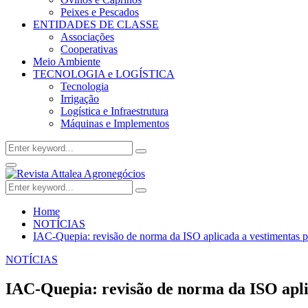
Peixes e Pescados
ENTIDADES DE CLASSE
Associações
Cooperativas
Meio Ambiente
TECNOLOGIA e LOGÍSTICA
Tecnologia
Irrigação
Logística e Infraestrutura
Máquinas e Implementos
Search
Search
for:
Facebook
Twitter
Instagram
Linkedin
Youtube
Email
Primary
Menu
Search
Search
for:
Home
NOTÍCIAS
IAC-Quepia: revisão de norma da ISO aplicada a vestimentas pr
NOTÍCIAS
IAC-Quepia: revisão de norma da ISO aplic