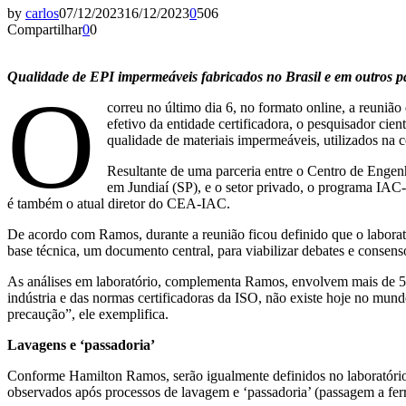
by
carlos
07/12/2023
16/12/2023
0
506
Compartilhar
0
0
Qualidade de EPI impermeáveis fabricados no Brasil e em outros p
O
correu no último dia 6, no formato online, a reuni
efetivo da entidade certificadora, o pesquisador c
qualidade de materiais impermeáveis, utilizados na c
Resultante de uma parceria entre o Centro de Eng
em Jundiaí (SP), e o setor privado, o programa IA
é também o atual diretor do CEA-IAC.
De acordo com Ramos, durante a reunião ficou definido que o laborat
base técnica, um documento central, para viabilizar debates e consens
As análises em laboratório, complementa Ramos, envolvem mais de 50 d
indústria e das normas certificadoras da ISO, não existe hoje no mundo
precaução”, ele exemplifica.
Lavagens e ‘passadoria’
Conforme Hamilton Ramos, serão igualmente definidos no laboratório b
observados após processos de lavagem e ‘passadoria’ (passagem a ferro