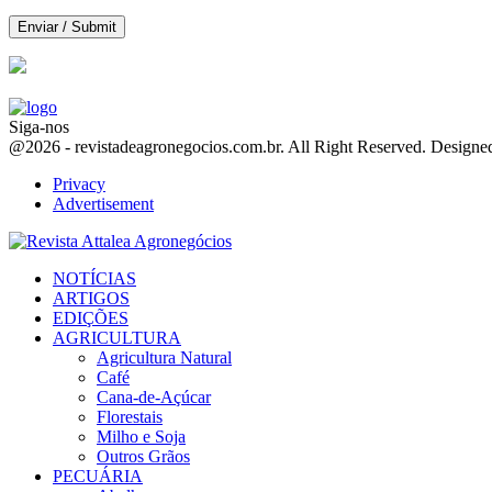
Siga-nos
Facebook
Twitter
Instagram
Linkedin
Youtube
Email
@2026 - revistadeagronegocios.com.br. All Right Reserved. Design
Privacy
Advertisement
Facebook
Twitter
Instagram
Linkedin
Youtube
Email
NOTÍCIAS
ARTIGOS
EDIÇÕES
AGRICULTURA
Agricultura Natural
Café
Cana-de-Açúcar
Florestais
Milho e Soja
Outros Grãos
PECUÁRIA