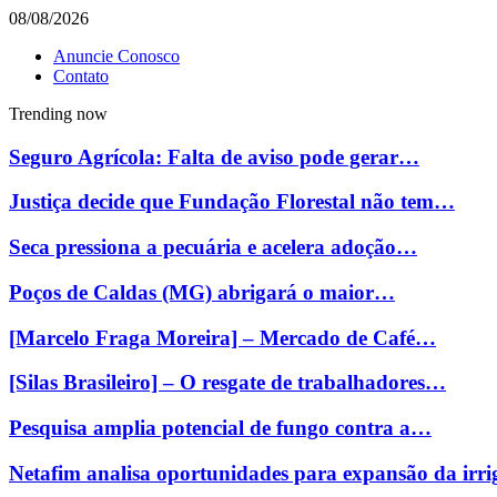
08/08/2026
Anuncie Conosco
Contato
Trending now
Seguro Agrícola: Falta de aviso pode gerar…
Justiça decide que Fundação Florestal não tem…
Seca pressiona a pecuária e acelera adoção…
Poços de Caldas (MG) abrigará o maior…
[Marcelo Fraga Moreira] – Mercado de Café…
[Silas Brasileiro] – O resgate de trabalhadores…
Pesquisa amplia potencial de fungo contra a…
Netafim analisa oportunidades para expansão da ir