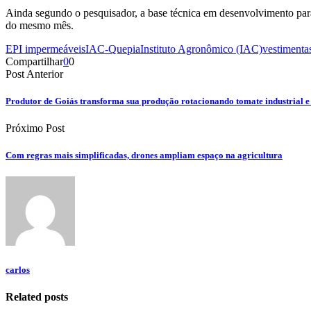
Ainda segundo o pesquisador, a base técnica em desenvolvimento para
do mesmo mês.
EPI impermeáveis
IAC-Quepia
Instituto Agronômico (IAC)
vestimentas
Compartilhar
0
0
Post Anterior
Produtor de Goiás transforma sua produção rotacionando tomate industrial e
Próximo Post
Com regras mais simplificadas, drones ampliam espaço na agricultura
carlos
Related posts