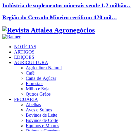
Indústria de suplementos minerais vende 1,2 milhão
Região do Cerrado Mineiro certificou 420 mil…
Facebook
Twitter
Instagram
Linkedin
Youtube
Email
NOTÍCIAS
ARTIGOS
EDIÇÕES
AGRICULTURA
Agricultura Natural
Café
Cana-de-Açúcar
Florestais
Milho e Soja
Outros Grãos
PECUÁRIA
Abelhas
Aves e Suínos
Bovinos de Leite
Bovinos de Corte
Equinos e Muares
Ovinos e Caprinos