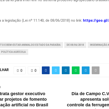
a legislação (Lei nº 11.140, de 08/06/2018) no link:
https://goo.gl
ITO E BEM-ESTAR ANIMAL DO ESTADO DA PARAÍBA
DE 08/06/2018
INSEMINAÇÃO A
POLÍTICA AGRÍCOLA
LHAR
0
0
R
rata gestor executivo
Dia de Campo C.V
ar projetos de fomento
apresenta so
ção artificial no Brasil
controle da ferrugem