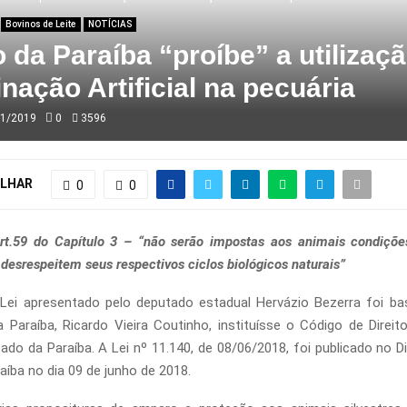
Bovinos de Leite
NOTÍCIAS
 da Paraíba “proíbe” a utilizaç
nação Artificial na pecuária
01/2019
0
3596
LHAR
0
0
rt.59 do Capítulo 3 – “não serão impostas aos animais condiçõe
e desrespeitem seus respectivos ciclos biológicos naturais”
 Lei apresentado pelo deputado estadual Hervázio Bezerra foi ba
 Paraíba, Ricardo Vieira Coutinho, instituísse o Código de Direi
ado da Paraíba. A Lei nº 11.140, de 08/06/2018, foi publicado no Diá
aíba no dia 09 de junho de 2018.