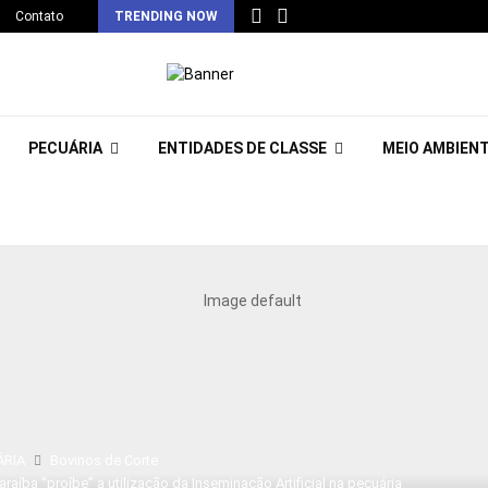
Contato
TRENDING NOW
PECUÁRIA
ENTIDADES DE CLASSE
MEIO AMBIEN
ÁRIA
Bovinos de Corte
raíba “proíbe” a utilização da Inseminação Artificial na pecuária