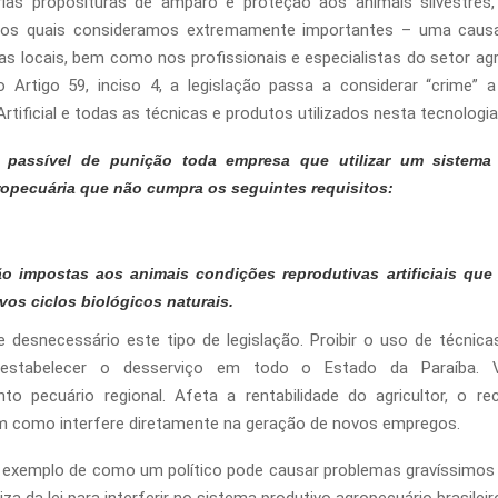
rias proposituras de amparo e proteção aos animais silvestres,
os quais consideramos extremamente importantes – uma causa
as locais, bem como nos profissionais e especialistas do setor ag
o Artigo 59, inciso 4, a legislação passa a considerar “crime” a
rtificial e todas as técnicas e produtos utilizados nesta tecnologia
á passível de punição toda empresa que utilizar um sistema
opecuária que não cumpra os seguintes requisitos:
ão impostas aos animais condições reprodutivas artificiais que
vos ciclos biológicos naturais.
desnecessário este tipo de legislação. Proibir o uso de técnica
 é estabelecer o desserviço em todo o Estado da Paraíba. 
to pecuário regional. Afeta a rentabilidade do agricultor, o r
m como interfere diretamente na geração de novos empregos.
exemplo de como um político pode causar problemas gravíssimos 
iza da lei para interferir no sistema produtivo agropecuário brasileir