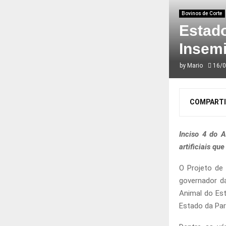
Bovinos de Corte
Estado
Insemi
by
Mario
16/
COMPARTI
Inciso 4 do A
artificiais qu
O Projeto de
governador da
Animal do Est
Estado da Par