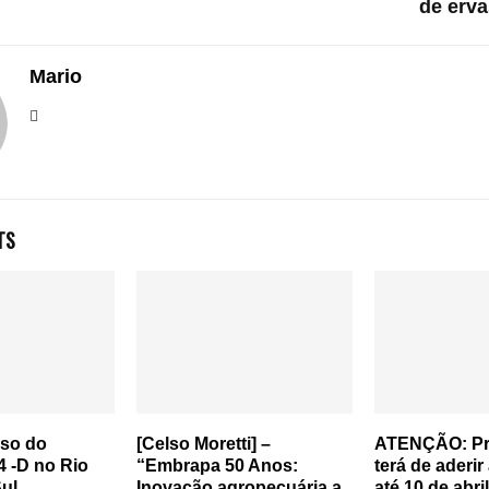
de erv
Mario
TS
uso do
[Celso Moretti] –
ATENÇÃO: Pro
4 -D no Rio
“Embrapa 50 Anos:
terá de aderir
ul
Inovação agropecuária a
até 10 de abril