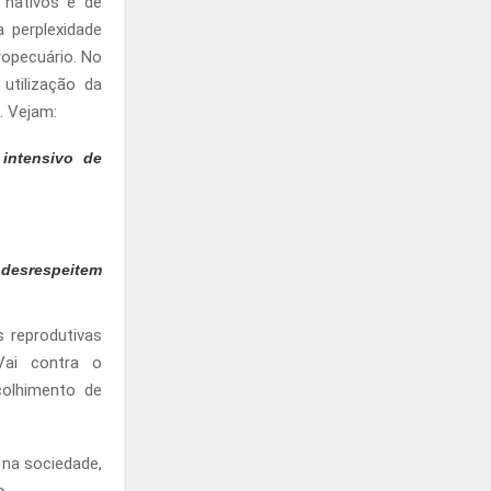
 nativos e de
 perplexidade
ropecuário. No
 utilização da
. Vejam:
 intensivo de
 desrespeitem
s reprodutivas
Vai contra o
ecolhimento de
na sociedade,
o.