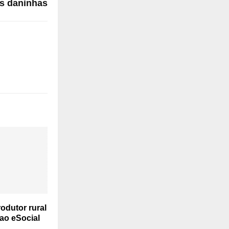
as daninhas
dutor rural
 ao eSocial