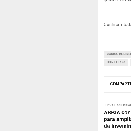
Confiram toda 
CÓDIGO DE DIRE
LEI Nº 11.140
COMPARTI
POST ANTERIO
ASBIA cont
para ampli
da insemina