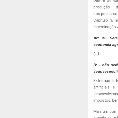
Dentre as vá
produção – d
nos pecuarist
Capítulo 3, n
Inseminação A
Art. 59. Ser
economia agr
(…)
IV – não ser
seus respecti
Extremamente 
artificiais
desenvolvimen
impostos, be
Mais um bom 
quando se util