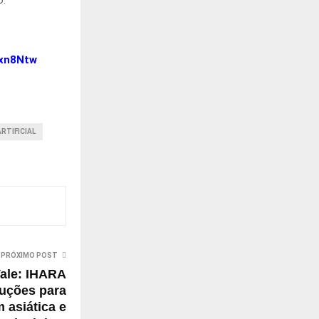
/xn8Ntw
RTIFICIAL
PRÓXIMO POST
ale: IHARA
luções para
 asiática e