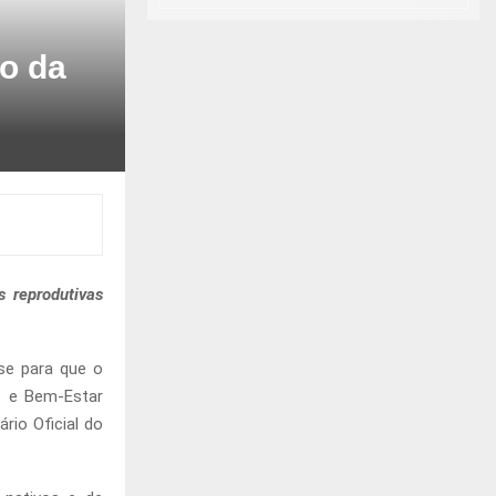
ão da
s reprodutivas
se para que o
to e Bem-Estar
rio Oficial do