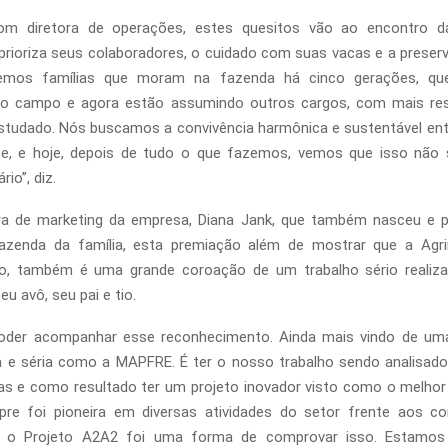
m diretora de operações, estes quesitos vão ao encontro da
rioriza seus colaboradores, o cuidado com suas vacas e a prese
Temos famílias que moram na fazenda há cinco gerações, q
no campo e agora estão assumindo outros cargos, com mais res
studado. Nós buscamos a convivência harmônica e sustentável ent
, e hoje, depois
de tudo o que fazemos, vemos que isso não s
io”, diz.
ora de marketing da empresa, Diana Jank, que também nasceu e 
fazenda da família, esta premiação além de mostrar que a Agr
o, também é uma grande coroação de um trabalho sério realiz
u avô, seu pai e tio.
l poder acompanhar esse reconhecimento. Ainda mais vindo de um
 e séria como a
MAPFRE. É ter o nosso trabalho sendo analisado
as e como resultado ter um projeto inovador visto como o melho
re foi pioneira em diversas atividades do setor frente aos co
 o Projeto A2A2 foi uma forma de comprovar isso. Estamos