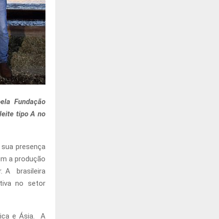
pela Fundação
eite tipo A no
 sua presença
com a produção
 A brasileira
tiva no setor
rica e Ásia. A