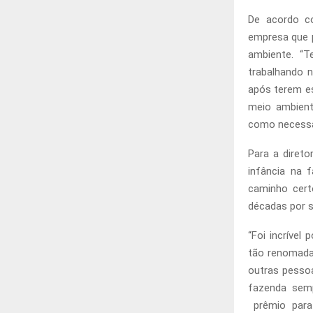
De acordo co
empresa que p
ambiente. “
trabalhando 
após terem e
meio ambiente
como necessár
Para a diret
infância na 
caminho cert
décadas por se
“Foi incríve
tão renomada
outras pesso
fazenda semp
prêmio para