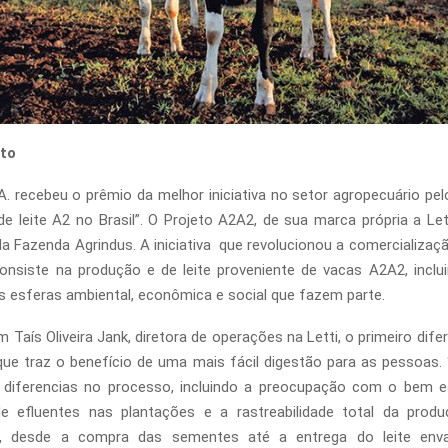
ito
A. recebeu o prêmio da melhor iniciativa no setor agropecuário pel
e leite A2 no Brasil”. O Projeto A2A2, de sua marca própria a Le
da Fazenda Agrindus. A iniciativa que revolucionou a comercialização
consiste na produção e de leite proveniente de vacas A2A2, incl
 esferas ambiental, econômica e social que fazem parte.
Taís Oliveira Jank, diretora de operações na Letti, o primeiro dife
, que traz o benefício de uma mais fácil digestão para as pessoa
 diferencias no processo, incluindo a preocupação com o bem es
 de efluentes nas plantações e a rastreabilidade total da pro
ão, desde a compra das sementes até a entrega do leite en