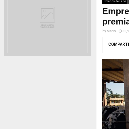
Bovinos de Leite
Empres
premia
by
Mario
30/
COMPARTI