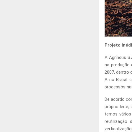
Projeto inéd
A Agrindus S.
na produção d
2007, dentro 
A no Brasil, 
processos nas
De acordo com 
próprio leite
temos vários
reutilização
verticalizaç