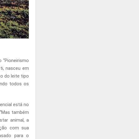
o “Pioneirismo
tti, nasceu em
 do leite tipo
uindo todos os
rencial está no
s. “Mas também
tar animal, a
dução com sua
vasado para o