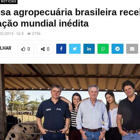
NOTÍCIAS
a agropecuária brasileira rec
ção mundial inédita
05/2019
0
2796
LHAR
0
0