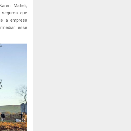
aren Matieli,
m seguros que
que a empresa
ermediar esse