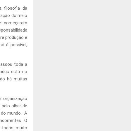
 filosofia da
rvação do meio
ue começaram
ponsabilidade
re produção e
ó é possível,
passou toda a
indus está no
ado há muitas
a organização
 pelo olhar de
r do mundo. A
ncorrentes. O
 todos muito