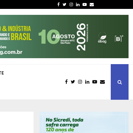
Facebook
Twitter
Instagram
Linkedin
Youtube
Email
TE