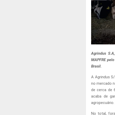
Agrindus S.A
MAPFRE pelo P
Brasil.
A Agrindus S
no mercado na
de cerca de 
acaba de gan
agropecuário.
No total, for