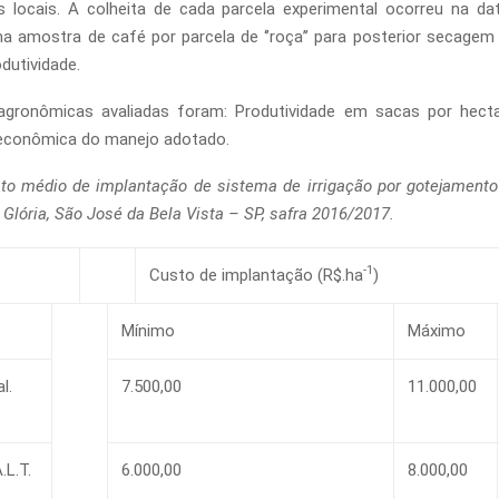
s locais. A colheita de cada parcela experimental ocorreu na d
 amostra de café por parcela de ‘’roça’’ para posterior secage
dutividade.
 agronômicas avaliadas foram: Produtividade em sacas por hecta
 econômica do manejo adotado.
to médio de implantação de sistema de irrigação por gotejamento
 Glória, São José da Bela Vista – SP, safra 2016/2017.
-1
Custo de implantação (R$.ha
)
Mínimo
Máximo
l.
7.500,00
11.000,00
.L.T.
6.000,00
8.000,00