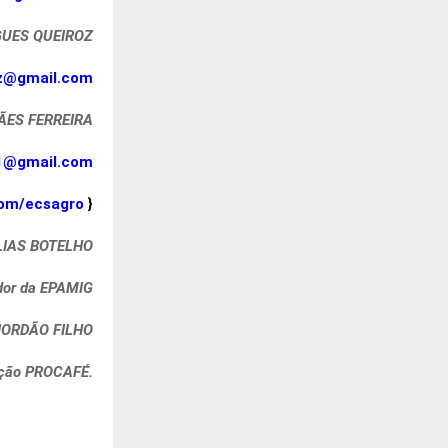
GUES QUEIROZ
oz@gmail.com
ÃES FERREIRA
a1@gmail.com
com/ecsagro
}
LIAS BOTELHO
dor da EPAMIG
ORDÃO FILHO
ção PROCAFÉ.