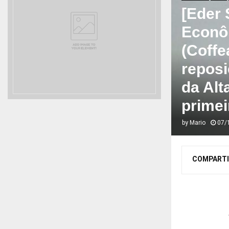
[Eder 
Econôm
(Coffe
reposi
da Alt
primei
by
Mario
07/
COMPARTI