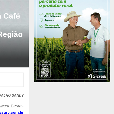
m Café
Região
VALHO SANDY
ultura.
E-mail:-
sagro.com.br