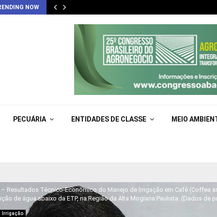
RENDING NOW
PECUÁRIA
ENTIDADES DE CLASSE
MEIO AMBIEN
GOS
] – Resultados Técnico-Econômico do Manejo de Irrigação em Café (Coffea ar
ição de água abaixo da ETP, na Região da Alta Mogiana Paulista. (Dados de pr
Irrigação