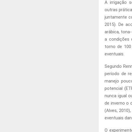
A irrigação 
outras prática
juntamente co
2015). De ac
arábica, tona
a condições c
torno de 100
eventuais.
Segundo Renna
período de r
manejo pouco 
potencial (E
nunca igual o
de inverno o 
(Alves, 2010)
eventuais dan
O experiment