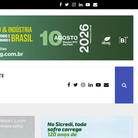
Facebook
Twitter
Instagram
Linkedin
Youtube
Email
TE
abica L.), com
imeira safra)