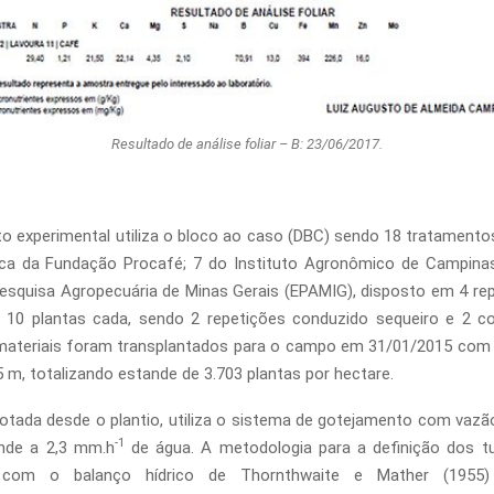
Resultado de análise foliar – B: 23/06/2017.
o experimental utiliza o bloco ao caso (DBC) sendo 18 tratamentos
ica da Fundação Procafé; 7 do Instituto Agronômico de Campinas
squisa Agropecuária de Minas Gerais (EPAMIG), disposto em 4 re
 10 plantas cada, sendo 2 repetições conduzido sequeiro e 2 
s materiais foram transplantados para o campo em 31/01/2015 co
5 m, totalizando estande de 3.703 plantas por hectare.
dotada desde o plantio, utiliza o sistema de gotejamento com vazão 
-1
nde a 2,3 mm.h
de água. A metodologia para a definição dos t
 com o balanço hídrico de Thornthwaite e Mather (195