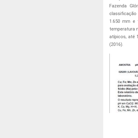
Fazenda Glór
classificaçã
1.650 mm e t
temperatura m
atípicos, até 
(2016).