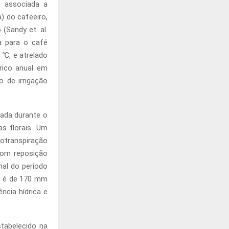
, associada a
a) do cafeeiro,
(Sandy et. al.
a para o café
 ℃, e atrelado
drico anual em
 de irrigação
rada durante o
s florais. Um
potranspiração
com reposição
nal do período
ue é de 170 mm
ncia hídrica e
tabelecido na