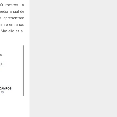
800 metros. A
édia anual de
is apresentam
0 mm e em anos
Matiello et al.