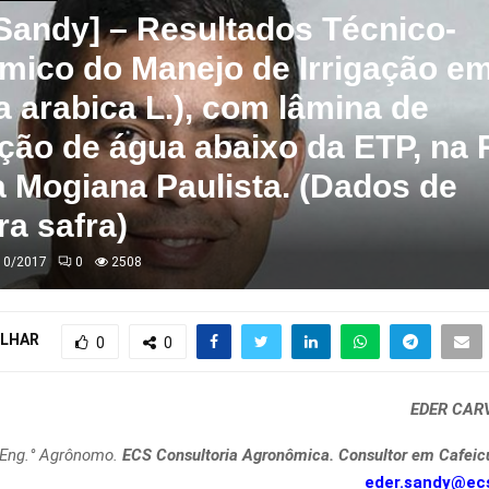
Sandy] – Resultados Técnico-
ico do Manejo de Irrigação e
a arabica L.), com lâmina de
ção de água abaixo da ETP, na 
a Mogiana Paulista. (Dados de
ra safra)
10/2017
0
2508
LHAR
0
0
EDER CAR
Eng.° Agrônomo.
ECS Consultoria Agronômica. Consultor em Cafeic
eder.sandy@ec