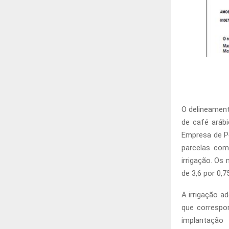
O delineament
de café aráb
Empresa de Pe
parcelas com
irrigação. O
de 3,6 por 0,7
A irrigação a
que correspo
implantação