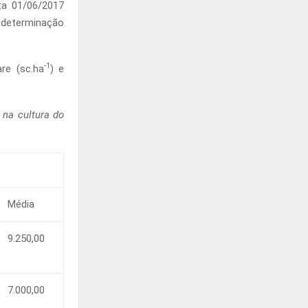
ata 01/06/2017
m determinação
-1
re (sc.ha
) e
 na cultura do
Média
9.250,00
7.000,00