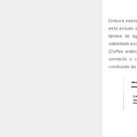
Embora exista
este estudo a
lâmina de ág
viabilidade e
(
Coffea aráb
somente o c
conduzido do 