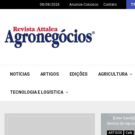
08/08/2026
Anuncie Conosco
Contato
T
NOTÍCIAS
ARTIGOS
EDIÇÕES
AGRICULTURA
TECNOLOGIA E LOGÍSTICA
Home
ARTI
[Eder Sandy
lâmina de repos
ARTIGOS
Café