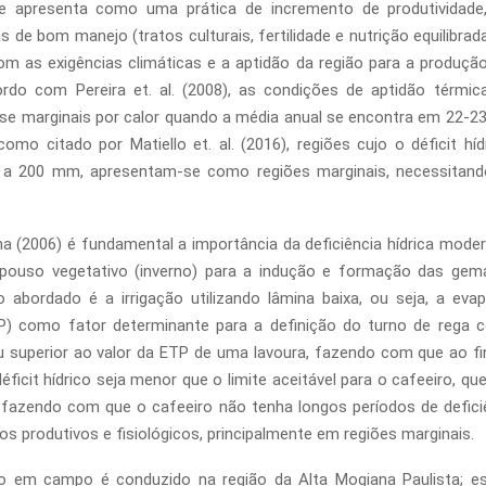
se apresenta como uma prática de incremento de produtividade
s de bom manejo (tratos culturais, fertilidade e nutrição equilibrad
m as exigências climáticas e a aptidão da região para a produção 
ordo com Pereira et. al. (2008), as condições de aptidão térmic
-se marginais por calor quando a média anual se encontra em 22-23
omo citado por Matiello et. al. (2016), regiões cujo o déficit hí
 a 200 mm, apresentam-se como regiões marginais, necessitando
 (2006) é fundamental a importância da deficiência hídrica mode
epouso vegetativo (inverno) para a indução e formação das gema
abordado é a irrigação utilizando lâmina baixa, ou seja, a eva
TP) como fator determinante para a definição do turno de rega 
u superior ao valor da ETP de uma lavoura, fazendo com que ao fi
déficit hídrico seja menor que o limite aceitável para o cafeeiro, q
, fazendo com que o cafeeiro não tenha longos períodos de deficiê
os produtivos e fisiológicos, principalmente em regiões marginais.
o em campo é conduzido na região da Alta Mogiana Paulista; es