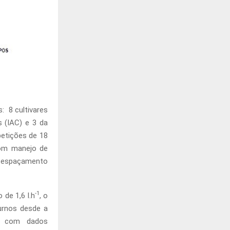
: 8 cultivares
 (IAC) e 3 da
petições de 18
com manejo de
m espaçamento
-1
de 1,6 l.h
, o
urnos desde a
5) com dados