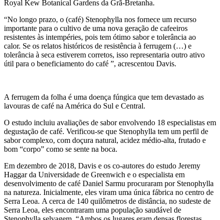
Royal Kew Botanical Gardens da Grã-Bretanha.
“No longo prazo, o (café) Stenophylla nos fornece um recurso
importante para o cultivo de uma nova geração de cafeeiros
resistentes às intempéries, pois tem ótimo sabor e tolerância ao
calor. Se os relatos históricos de resistência à ferrugem (…) e
tolerância à seca estiverem corretos, isso representaria outro ativo
útil para o beneficiamento do café ”, acrescentou Davis.
A ferrugem da folha é uma doença fúngica que tem devastado as
lavouras de café na América do Sul e Central.
O estudo incluiu avaliações de sabor envolvendo 18 especialistas em
degustação de café. Verificou-se que Stenophylla tem um perfil de
sabor complexo, com doçura natural, acidez médio-alta, frutado e
bom “corpo” como se sente na boca.
Em dezembro de 2018, Davis e os co-autores do estudo Jeremy
Haggar da Universidade de Greenwich e o especialista em
desenvolvimento de café Daniel Sarmu procuraram por Stenophylla
na natureza. Inicialmente, eles viram uma única fábrica no centro de
Serra Leoa. A cerca de 140 quilômetros de distância, no sudeste de
Serra Leoa, eles encontraram uma população saudável de
Stenophylla selvagem. “Ambos os lugares eram densas florestas