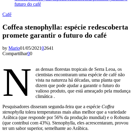
futuro do café
Café
Coffea stenophylla: espécie redescoberta
promete garantir o futuro do café
by
Mario
01/05/2021
0
2641
Compartilhar
0
0
N
as densas florestas tropicais de Serra Leoa, os
cientistas encontraram uma espécie de café não
vista na natureza há décadas, uma planta que
dizem que pode ajudar a garantir o futuro do
valioso produto, que está ameaçado pela mudança
climática .
Pesquisadores disseram segunda-feira que a espécie
Coffea
stenophylla
tolera temperaturas mais altas melhor que a variedade
Arábica (que responde por 56% da produção mundial) e o Robusta
(que contribui com 43%). Stenophylla, eles acrescentaram, provou
ter um sabor superior, semelhante ao Arábica.