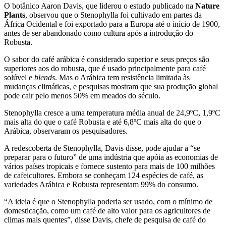
O botânico Aaron Davis, que liderou o estudo publicado na
Nature
Plants
, observou que o Stenophylla foi cultivado em partes da
África Ocidental e foi exportado para a Europa até o início de 1900,
antes de ser abandonado como cultura após a introdução do
Robusta.
O sabor do café arábica é considerado superior e seus preços são
superiores aos do robusta, que é usado principalmente para café
solúvel e
blends
. Mas o Arábica tem resistência limitada às
mudanças climáticas, e pesquisas mostram que sua produção global
pode cair pelo menos 50% em meados do século.
Stenophylla cresce a uma temperatura média anual de 24,9ºC, 1,9ºC
mais alta do que o café Robusta e até 6,8ºC mais alta do que o
Arábica, observaram os pesquisadores.
A redescoberta de Stenophylla, Davis disse, pode ajudar a “se
preparar para o futuro” de uma indústria que apóia as economias de
vários países tropicais e fornece sustento para mais de 100 milhões
de cafeicultores. Embora se conheçam 124 espécies de café, as
variedades Arábica e Robusta representam 99% do consumo.
“A ideia é que o Stenophylla poderia ser usado, com o mínimo de
domesticação, como um café de alto valor para os agricultores de
climas mais quentes”, disse Davis, chefe de pesquisa de café do