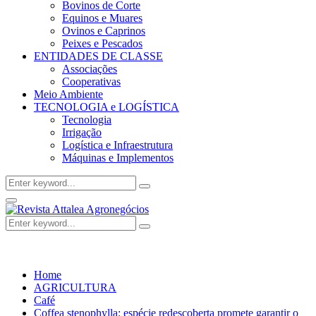
Bovinos de Corte
Equinos e Muares
Ovinos e Caprinos
Peixes e Pescados
ENTIDADES DE CLASSE
Associações
Cooperativas
Meio Ambiente
TECNOLOGIA e LOGÍSTICA
Tecnologia
Irrigação
Logística e Infraestrutura
Máquinas e Implementos
Search
Search
for:
Facebook
Twitter
Instagram
Linkedin
Youtube
Email
Primary
Menu
Search
Search
for:
Home
AGRICULTURA
Café
Coffea stenophylla: espécie redescoberta promete garantir o