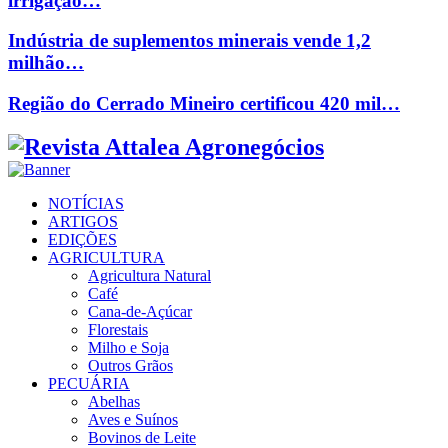
irrigação…
Indústria de suplementos minerais vende 1,2
milhão…
Região do Cerrado Mineiro certificou 420 mil…
Facebook
Twitter
Instagram
Linkedin
Youtube
Email
NOTÍCIAS
ARTIGOS
EDIÇÕES
AGRICULTURA
Agricultura Natural
Café
Cana-de-Açúcar
Florestais
Milho e Soja
Outros Grãos
PECUÁRIA
Abelhas
Aves e Suínos
Bovinos de Leite