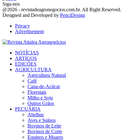
Siga-nos
Facebook
Twitter
Instagram
Linkedin
Youtube
Email
@2026 - revistadeagronegocios.com.br. All Right Reserved.
Designed and Developed by
PenciDesign
Privacy
Advertisement
Facebook
Twitter
Instagram
Linkedin
Youtube
Email
NOTÍCIAS
ARTIGOS
EDIÇÕES
AGRICULTURA
Agricultura Natural
Café
Cana-de-Açúcar
Florestais
Milho e Soja
Outros Grãos
PECUÁRIA
Abelhas
Aves e Suínos
Bovinos de Leite
Bovinos de Corte
Equinos e Muares