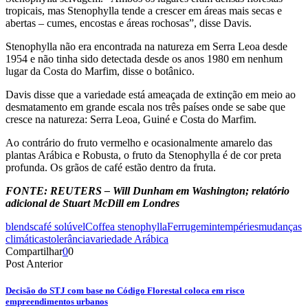
tropicais, mas Stenophylla tende a crescer em áreas mais secas e
abertas – cumes, encostas e áreas rochosas”, disse Davis.
Stenophylla não era encontrada na natureza em Serra Leoa desde
1954 e não tinha sido detectada desde os anos 1980 em nenhum
lugar da Costa do Marfim, disse o botânico.
Davis disse que a variedade está ameaçada de extinção em meio ao
desmatamento em grande escala nos três países onde se sabe que
cresce na natureza: Serra Leoa, Guiné e Costa do Marfim.
Ao contrário do fruto vermelho e ocasionalmente amarelo das
plantas Arábica e Robusta, o fruto da Stenophylla é de cor preta
profunda. Os grãos de café estão dentro da fruta.
FONTE: REUTERS – Will Dunham em Washington; relatório
adicional de Stuart McDill em Londres
blends
café solúvel
Coffea stenophylla
Ferrugem
intempéries
mudanças
climáticas
tolerância
variedade Arábica
Compartilhar
0
0
Post Anterior
Decisão do STJ com base no Código Florestal coloca em risco
empreendimentos urbanos