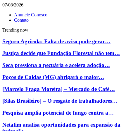
07/08/2026
Anuncie Conosco
Contato
Trending now
Seguro Agrícola: Falta de aviso pode gerar…
Justiça decide que Fundação Florestal não tem…
Seca pressiona a pecuária e acelera adoção…
Poços de Caldas (MG) abrigará o maior…
[Marcelo Fraga Moreira] – Mercado de Café…
[Silas Brasileiro] – O resgate de trabalhadores…
Pesquisa amplia potencial de fungo contra a…
Netafim analisa oportunidades para expansão da