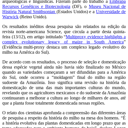
arqueológicas e linguísticas. Fizeram parte do trabalho a
Embrapa
Recursos Genéticos e Biotecnologia
(DF), o
Museu Nacional de
História Natural Smithsonian
(Estados Unidos) e a
Universidade de
Warwick
(Reino Unido).
Os resultados inéditos dessa pesquisa são relatados na edição da
revista norte-americana Science, que circula a partir desta quinta-
feira (13/12), em artigo intitulado “
Multiproxy evidence highlights a
complex evolutionary legacy of maize in South America
”
(Evidência multi-proxy destaca um complexo legado evolutivo do
milho na América do Sul).
De acordo com os resultados, o processo de seleção e domesticação
dessa espécie vegetal ainda não havia sido finalizado no México
quando as variedades começaram a ser difundidas para a América
do Sul, onde ocorreu a “moldagem” final do milho na região
sudoeste da Amazônia. Isso significa uma revisão na história da
domesticação de uma das mais importantes culturas do mundo,
revelando que os agricultores mexicanos e do sudoeste da Amazônia
continuaram a melhorar a cultura ao longo de milhares de anos, até
que a planta fosse totalmente domesticada nessas regiões.
O relato dos cientistas aprofunda a compreensão das diferentes áreas
de pesquisa a respeito da história do milho na mesa dos homens. “É
a história evolutiva das plantas domesticadas em longo prazo que as