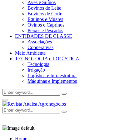
Aves e Suínos
Bovinos de Leite
Bovinos de Corte
Equinos e Muares
Ovinos e Caprinos
Peixes e Pescados
ENTIDADES DE CLASSE
Associações
Cooperativas
Meio Ambiente
TECNOLOGIA e LOGÍSTICA
Tecnologia
Irrigação
Logística e Infraestrutura
Máquinas e Implementos
Search
Search
for:
Facebook
Twitter
Instagram
Linkedin
Youtube
Email
Primary
Menu
Search
Search
for:
Home