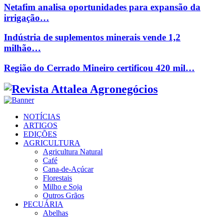
Netafim analisa oportunidades para expansão da
irrigação…
Indústria de suplementos minerais vende 1,2
milhão…
Região do Cerrado Mineiro certificou 420 mil…
Facebook
Twitter
Instagram
Linkedin
Youtube
Email
NOTÍCIAS
ARTIGOS
EDIÇÕES
AGRICULTURA
Agricultura Natural
Café
Cana-de-Açúcar
Florestais
Milho e Soja
Outros Grãos
PECUÁRIA
Abelhas