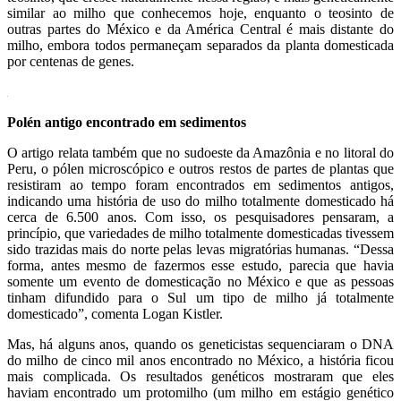
similar ao milho que conhecemos hoje, enquanto o teosinto de
outras partes do México e da América Central é mais distante do
milho, embora todos permaneçam separados da planta domesticada
por centenas de genes.
Polén antigo encontrado em sedimentos
O artigo relata também que no sudoeste da Amazônia e no litoral do
Peru, o pólen microscópico e outros restos de partes de plantas que
resistiram ao tempo foram encontrados em sedimentos antigos,
indicando uma história de uso do milho totalmente domesticado há
cerca de 6.500 anos. Com isso, os pesquisadores pensaram, a
princípio, que variedades de milho totalmente domesticadas tivessem
sido trazidas mais do norte pelas levas migratórias humanas. “Dessa
forma, antes mesmo de fazermos esse estudo, parecia que havia
somente um evento de domesticação no México e que as pessoas
tinham difundido para o Sul um tipo de milho já totalmente
domesticado”, comenta Logan Kistler.
Mas, há alguns anos, quando os geneticistas sequenciaram o DNA
do milho de cinco mil anos encontrado no México, a história ficou
mais complicada. Os resultados genéticos mostraram que eles
haviam encontrado um protomilho (um milho em estágio genético