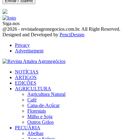
Siga-nos
Facebook
Twitter
Instagram
Linkedin
Youtube
Email
@2026 - revistadeagronegocios.com.br. All Right Reserved.
Designed and Developed by
PenciDesign
Privacy
Advertisement
Facebook
Twitter
Instagram
Linkedin
Youtube
Email
NOTÍCIAS
ARTIGOS
EDIÇÕES
AGRICULTURA
Agricultura Natural
Café
Cana-de-Açúcar
Florestais
Milho e Soja
Outros Grãos
PECUÁRIA
Abelhas
Aves e Suínos