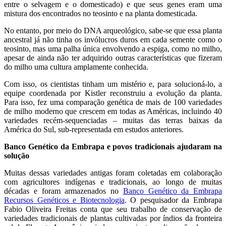
entre o selvagem e o domesticado) e que seus genes eram uma
mistura dos encontrados no teosinto e na planta domesticada.
No entanto, por meio do DNA arqueológico, sabe-se que essa planta
ancestral já não tinha os invólucros duros em cada semente como o
teosinto, mas uma palha única envolvendo a espiga, como no milho,
apesar de ainda não ter adquirido outras características que fizeram
do milho uma cultura amplamente conhecida.
Com isso, os cientistas tinham um mistério e, para solucioná-lo, a
equipe coordenada por Kistler reconstruiu a evolução da planta.
Para isso, fez uma comparação genética de mais de 100 variedades
de milho moderno que crescem em todas as Américas, incluindo 40
variedades recém-sequenciadas – muitas das terras baixas da
América do Sul, sub-representada em estudos anteriores.
Banco Genético da Embrapa e povos tradicionais ajudaram na
solução
Muitas dessas variedades antigas foram coletadas em colaboração
com agricultores indígenas e tradicionais, ao longo de muitas
décadas e foram armazenados no
Banco Genético da Embrapa
Recursos Genéticos e Biotecnologia
. O pesquisador da Embrapa
Fabio Oliveira Freitas conta que seu trabalho de conservação de
variedades tradicionais de plantas cultivadas por índios da fronteira