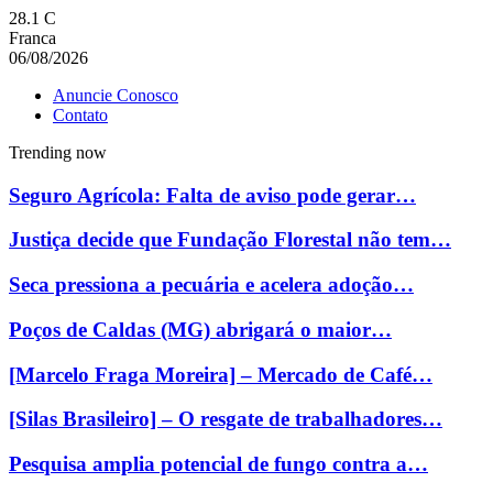
28.1
C
Franca
06/08/2026
Anuncie Conosco
Contato
Trending now
Seguro Agrícola: Falta de aviso pode gerar…
Justiça decide que Fundação Florestal não tem…
Seca pressiona a pecuária e acelera adoção…
Poços de Caldas (MG) abrigará o maior…
[Marcelo Fraga Moreira] – Mercado de Café…
[Silas Brasileiro] – O resgate de trabalhadores…
Pesquisa amplia potencial de fungo contra a…