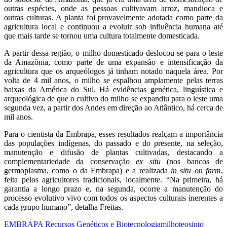
outras espécies, onde as pessoas cultivavam arroz, mandioca e
outras culturas. A planta foi provavelmente adotada como parte da
agricultura local e continuou a evoluir sob influência humana até
que mais tarde se tornou uma cultura totalmente domesticada.
A partir dessa região, o milho domesticado deslocou-se para o leste
da Amazônia, como parte de uma expansão e intensificação da
agricultura que os arqueólogos já tinham notado naquela área. Por
volta de 4 mil anos, o milho se espalhou amplamente pelas terras
baixas da América do Sul. Há evidências genética, linguística e
arqueológica de que o cultivo do milho se expandiu para o leste uma
segunda vez, a partir dos Andes em direção ao Atlântico, há cerca de
mil anos.
Para o cientista da Embrapa, esses resultados realçam a importância
das populações indígenas, do passado e do presente, na seleção,
manutenção e difusão de plantas cultivadas, destacando a
complementariedade da conservação
ex situ
(nos bancos de
germoplasma, como o da Embrapa) e a realizada
in situ on farm
,
feita pelos agricultores tradicionais, localmente. “Na primeira, há
garantia a longo prazo e, na segunda, ocorre a manutenção do
processo evolutivo vivo com todos os aspectos culturais inerentes a
cada grupo humano”, detalha Freitas.
EMBRAPA Recursos Genéticos e Biotecnologia
milho
teosinto