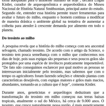
torna adequadas para o ambiente humano de hoje”, declara Logan
Kistler, curador de arqueogenômica e arqueobotânica do Museu
Nacional de História Natural Smithsonian, principal autor do estudo.
Segundo ele, entender essa história permite trazer ferramentas para
avaliar o futuro do milho, enquanto o homem continua a modificar
de maneira drástica o ambiente global na tentativa de aumentar a
colheita para atender à crescente demanda por alimento em todo o
planeta.
Do teosinto ao milho
A pesquisa revela que a história do milho começa com seu ancestral
selvagem, chamado teosinto. De acordo com o artigo da Science, o
teosinto tem pouca semelhança com o milho que conhecemos nos
dias de hoje, pois suas espigas são pequenas e seus poucos grãos são
protegidos por uma espécie de invólucro praticamente impenetrável.
“De fato não conseguimos esclarecer por qual motivo as pessoas se
interessavam inicialmente pelo teosinto, mas sabemos que com o
tempo os agricultores foram fazendo seleções e obtendo plantas com
características desejáveis, com espigas maiores e grãos mais macios,
abundantes, tornando-as a cultura que é hoje”, comenta Kistler.
Durante anos, geneticistas e arqueólogos deduziram que a
transformação do teosinto em milho começou nas terras baixas
tropicais, atualmente o sul do México, há cerca de 9.000 anos. O
teosinto, que cresce naturalmente nessa região, é mais geneticamente