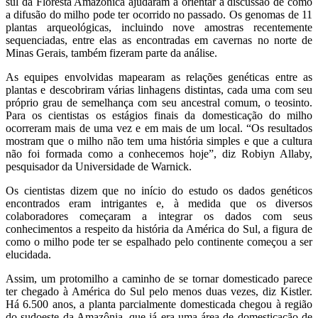
sul da Floresta Amazônica ajudaram a orientar a discussão de como
a difusão do milho pode ter ocorrido no passado. Os genomas de 11
plantas arqueológicas, incluindo nove amostras recentemente
sequenciadas, entre elas as encontradas em cavernas no norte de
Minas Gerais, também fizeram parte da análise.
As equipes envolvidas mapearam as relações genéticas entre as
plantas e descobriram várias linhagens distintas, cada uma com seu
próprio grau de semelhança com seu ancestral comum, o teosinto.
Para os cientistas os estágios finais da domesticação do milho
ocorreram mais de uma vez e em mais de um local. “Os resultados
mostram que o milho não tem uma história simples e que a cultura
não foi formada como a conhecemos hoje”, diz Robiyn Allaby,
pesquisador da Universidade de Warnick.
Os cientistas dizem que no início do estudo os dados genéticos
encontrados eram intrigantes e, à medida que os diversos
colaboradores começaram a integrar os dados com seus
conhecimentos a respeito da história da América do Sul, a figura de
como o milho pode ter se espalhado pelo continente começou a ser
elucidada.
Assim, um protomilho a caminho de se tornar domesticado parece
ter chegado à América do Sul pelo menos duas vezes, diz Kistler.
Há 6.500 anos, a planta parcialmente domesticada chegou à região
do sudoeste da Amazônia, que já era uma área de domesticação de