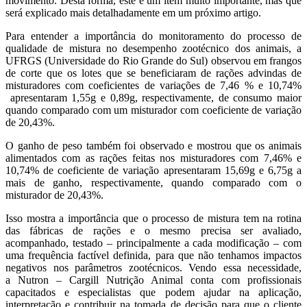
movimento. Desta forma, este é um item muito importante, mas que
será explicado mais detalhadamente em um próximo artigo.
Para entender a importância do monitoramento do processo de
qualidade de mistura no desempenho zootécnico dos animais, a
UFRGS (Universidade do Rio Grande do Sul) observou em frangos
de corte que os lotes que se beneficiaram de rações advindas de
misturadores com coeficientes de variações de 7,46 % e 10,74%
apresentaram 1,55g e 0,89g, respectivamente, de consumo maior
quando comparado com um misturador com coeficiente de variação
de 20,43%.
O ganho de peso também foi observado e mostrou que os animais
alimentados com as rações feitas nos misturadores com 7,46% e
10,74% de coeficiente de variação apresentaram 15,69g e 6,75g a
mais de ganho, respectivamente, quando comparado com o
misturador de 20,43%.
Isso mostra a importância que o processo de mistura tem na rotina
das fábricas de rações e o mesmo precisa ser avaliado,
acompanhado, testado – principalmente a cada modificação – com
uma frequência factível definida, para que não tenhamos impactos
negativos nos parâmetros zootécnicos. Vendo essa necessidade,
a Nutron – Cargill Nutrição Animal conta com profissionais
capacitados e especialistas que podem ajudar na aplicação,
interpretação e contribuir na tomada de decisão para que o cliente