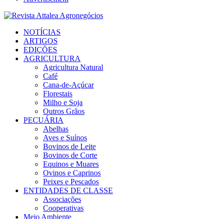
Facebook
Twitter
Instagram
Linkedin
Youtube
Email
NOTÍCIAS
ARTIGOS
EDIÇÕES
AGRICULTURA
Agricultura Natural
Café
Cana-de-Açúcar
Florestais
Milho e Soja
Outros Grãos
PECUÁRIA
Abelhas
Aves e Suínos
Bovinos de Leite
Bovinos de Corte
Equinos e Muares
Ovinos e Caprinos
Peixes e Pescados
ENTIDADES DE CLASSE
Associações
Cooperativas
Meio Ambiente