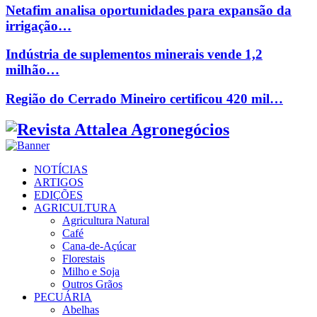
Netafim analisa oportunidades para expansão da
irrigação…
Indústria de suplementos minerais vende 1,2
milhão…
Região do Cerrado Mineiro certificou 420 mil…
Facebook
Twitter
Instagram
Linkedin
Youtube
Email
NOTÍCIAS
ARTIGOS
EDIÇÕES
AGRICULTURA
Agricultura Natural
Café
Cana-de-Açúcar
Florestais
Milho e Soja
Outros Grãos
PECUÁRIA
Abelhas