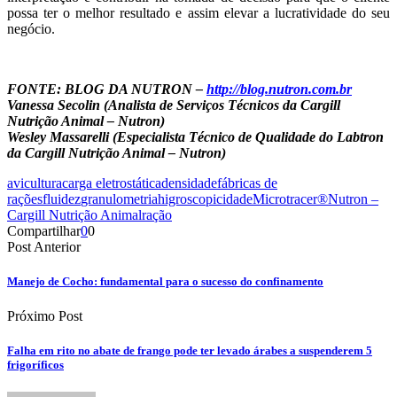
possa ter o melhor resultado e assim elevar a lucratividade do seu
negócio.
FONTE: BLOG DA NUTRON –
http://blog.nutron.com.br
Vanessa Secolin (Analista de Serviços Técnicos da Cargill
Nutrição Animal – Nutron)
Wesley Massarelli (Especialista Técnico de Qualidade do Labtron
da Cargill Nutrição Animal – Nutron)
avicultura
carga eletrostática
densidade
fábricas de
rações
fluidez
granulometria
higroscopicidade
Microtracer®
Nutron –
Cargill Nutrição Animal
ração
Compartilhar
0
0
Post Anterior
Manejo de Cocho: fundamental para o sucesso do confinamento
Próximo Post
Falha em rito no abate de frango pode ter levado árabes a suspenderem 5
frigoríficos