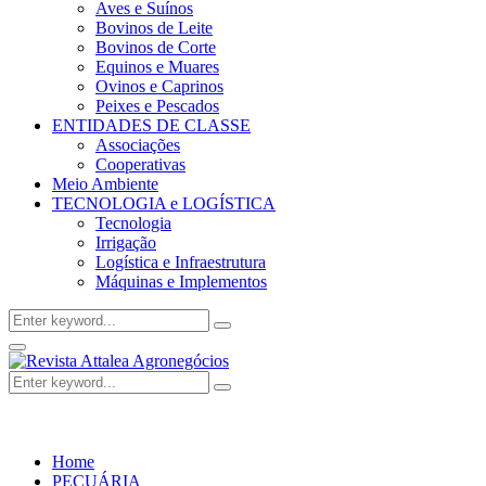
Aves e Suínos
Bovinos de Leite
Bovinos de Corte
Equinos e Muares
Ovinos e Caprinos
Peixes e Pescados
ENTIDADES DE CLASSE
Associações
Cooperativas
Meio Ambiente
TECNOLOGIA e LOGÍSTICA
Tecnologia
Irrigação
Logística e Infraestrutura
Máquinas e Implementos
Search
Search
for:
Facebook
Twitter
Instagram
Linkedin
Youtube
Email
Primary
Menu
Search
Search
for:
Home
PECUÁRIA