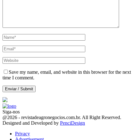
Save my name, email, and website in this browser for the next
time I comment.
Siga-nos
Facebook
Twitter
Instagram
Linkedin
Youtube
Email
@2026 - revistadeagronegocios.com.br. All Right Reserved.
Designed and Developed by
PenciDesign
Privacy
Advertisement