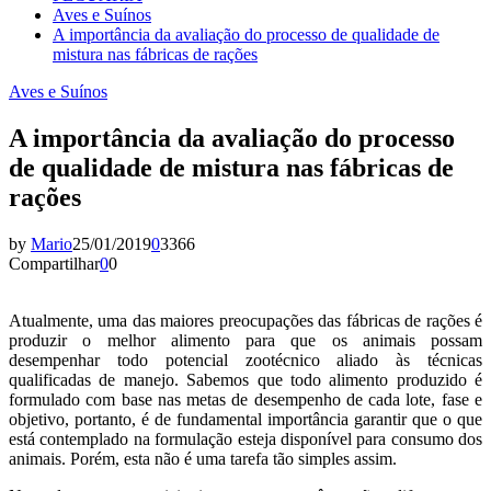
Aves e Suínos
A importância da avaliação do processo de qualidade de
mistura nas fábricas de rações
Aves e Suínos
A importância da avaliação do processo
de qualidade de mistura nas fábricas de
rações
by
Mario
25/01/2019
0
3366
Compartilhar
0
0
Atualmente, uma das maiores preocupações das fábricas de rações é
produzir o melhor alimento para que os animais possam
desempenhar todo potencial zootécnico aliado às técnicas
qualificadas de manejo. Sabemos que todo alimento produzido é
formulado com base nas metas de desempenho de cada lote, fase e
objetivo, portanto, é de fundamental importância garantir que o que
está contemplado na formulação esteja disponível para consumo dos
animais. Porém, esta não é uma tarefa tão simples assim.