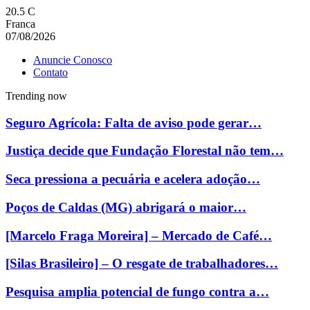
20.5
C
Franca
07/08/2026
Anuncie Conosco
Contato
Trending now
Seguro Agrícola: Falta de aviso pode gerar…
Justiça decide que Fundação Florestal não tem…
Seca pressiona a pecuária e acelera adoção…
Poços de Caldas (MG) abrigará o maior…
[Marcelo Fraga Moreira] – Mercado de Café…
[Silas Brasileiro] – O resgate de trabalhadores…
Pesquisa amplia potencial de fungo contra a…